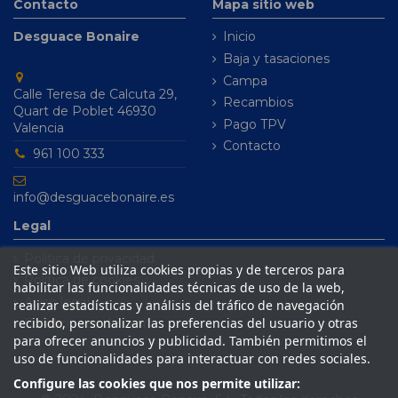
Contacto
Mapa sitio web
Desguace Bonaire
Inicio
Baja y tasaciones
Campa
Calle Teresa de Calcuta 29,
Recambios
Quart de Poblet 46930
Pago TPV
Valencia
Contacto
961 100 333
info@desguacebonaire.es
Legal
Política de privacidad
Este sitio Web utiliza cookies propias y de terceros para
Política de cookies
habilitar las funcionalidades técnicas de uso de la web,
Aviso legal
realizar estadísticas y análisis del tráfico de navegación
recibido, personalizar las preferencias del usuario y otras
Condiciones de venta
para ofrecer anuncios y publicidad. También permitimos el
uso de funcionalidades para interactuar con redes sociales.
Configure las cookies que nos permite utilizar: