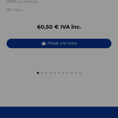
OEM:
04L107065A001
ID:
755264
60,50 € IVA inc.
Añadir a la cesta