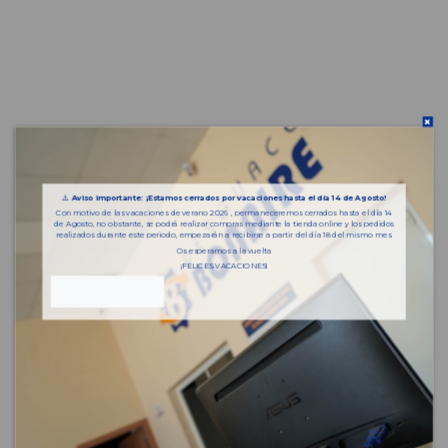
⚠️
Aviso importante: ¡Estamos cerrados por vacaciones hasta el día 14 de Agosto!
Con motivo de las vacaciones de verano 2026 , permaneceremos cerrados hasta el día 14
de Agosto, no obstante, se podrá realizar compras mediante la tienda online y los pedidos
realizados durante este periodo, empezarán a recibirse a partir del día 18 del mismo mes.
Os esperamos a la vuelta
¡FELICES VACACIONES!