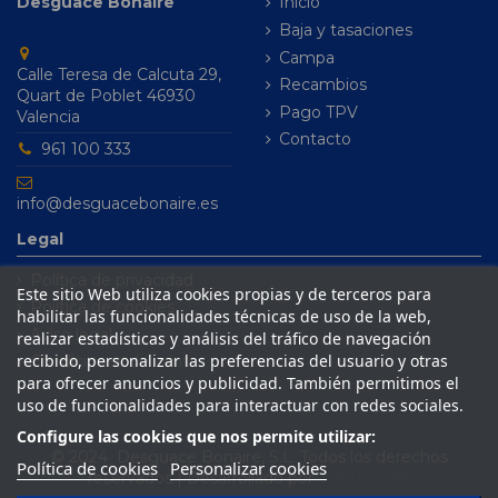
Desguace Bonaire
Inicio
Baja y tasaciones
Campa
Calle Teresa de Calcuta 29,
Recambios
Quart de Poblet 46930
Pago TPV
Valencia
Contacto
961 100 333
info@desguacebonaire.es
Legal
Política de privacidad
Este sitio Web utiliza cookies propias y de terceros para
Política de cookies
habilitar las funcionalidades técnicas de uso de la web,
Aviso legal
realizar estadísticas y análisis del tráfico de navegación
recibido, personalizar las preferencias del usuario y otras
Condiciones de venta
para ofrecer anuncios y publicidad. También permitimos el
uso de funcionalidades para interactuar con redes sociales.
Configure las cookies que nos permite utilizar:
© 2024 Desguace Bonaire, S.L. Todos los derechos
Política de cookies
Personalizar cookies
reservados | Desarrollado por
Seintosoft