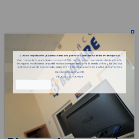
⚠️
Aviso importante: ¡Estamos cerrados por vacaciones hasta el día 14 de Agosto!
Con motivo de las vacaciones de verano 2026 , permaneceremos cerrados hasta el día 14
de Agosto, no obstante, se podrá realizar compras mediante la tienda online y los pedidos
realizados durante este periodo, empezarán a recibirse a partir del día 18 del mismo mes.
Os esperamos a la vuelta
¡FELICES VACACIONES!