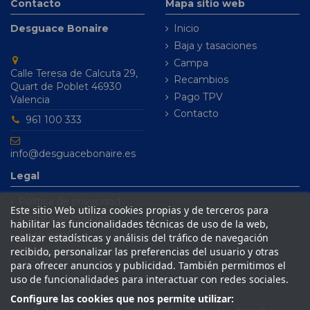
Contacto
Mapa sitio web
Desguace Bonaire
Inicio
Baja y tasaciones
Campa
Calle Teresa de Calcuta 29,
Recambios
Quart de Poblet 46930
Pago TPV
Valencia
Contacto
961 100 333
info@desguacebonaire.es
Legal
Política de privacidad
Este sitio Web utiliza cookies propias y de terceros para
Política de cookies
habilitar las funcionalidades técnicas de uso de la web,
Aviso legal
realizar estadísticas y análisis del tráfico de navegación
recibido, personalizar las preferencias del usuario y otras
Condiciones de venta
para ofrecer anuncios y publicidad. También permitimos el
uso de funcionalidades para interactuar con redes sociales.
Configure las cookies que nos permite utilizar: