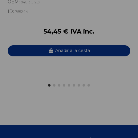
OEM:
04L131512D
ID:
755244
54,45 € IVA inc.
Añadir a la cesta