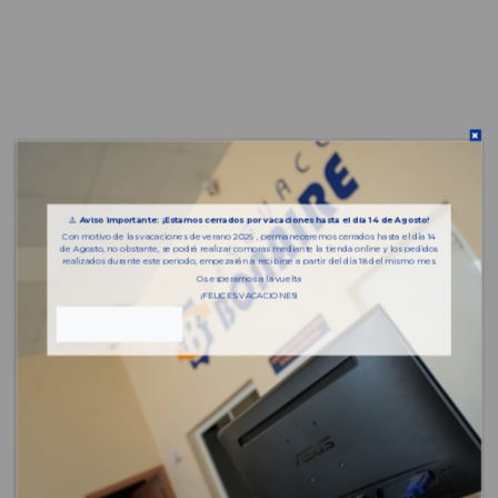
⚠️
Aviso importante: ¡Estamos cerrados por vacaciones hasta el día 14 de Agosto!
Con motivo de las vacaciones de verano 2026 , permaneceremos cerrados hasta el día 14
de Agosto, no obstante, se podrá realizar compras mediante la tienda online y los pedidos
realizados durante este periodo, empezarán a recibirse a partir del día 18 del mismo mes.
Os esperamos a la vuelta
¡FELICES VACACIONES!