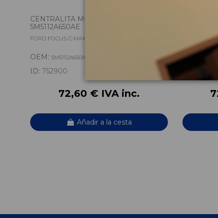
CENTRALITA MOTOR UCE
CIGUEÑAL
5M5112A650AE
FORD FOCUS C-MAX (CAP) TREND (D)
FORD FOCUS 
OEM:
OEM:
5M5112A650AE
T46A
ID:
752900
ID:
753212
72,60 € IVA inc.
7
Añadir a la cesta