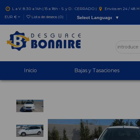
L a V: 8:30 a 14h | 15 a 18h - S. y D.: CERRADO |
Envíos en 24 / 48 H 
EUR €
Lista de deseos (
0
)
Select Language
▼
Inicio
Bajas y Tasaciones