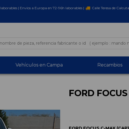
laborables | Envíos a Europa en 72-96h laborables |
Calle Teresa de Calcut
Vehículos en Campa
Recambios
FORD FOCUS 
FORD FOCUS C-MAX (CAP)