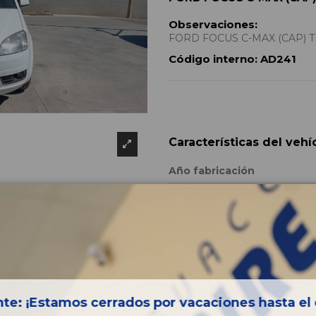
Observaciones:
FORD FOCUS C-MAX (CAP) TRE
Código interno:
AD241
Características del vehí
Año fabricación
Código motor
Bastidor
Color
Combustible
Versión
te: ¡Estamos cerrados por vacaciones hasta el 
Potencia