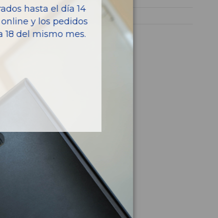
dos hasta el día 14
FOCUS C-MAX (CAP)
online y los pedidos
ía 18 del mismo mes.
culo