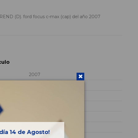
ND (D). ford focus c-max (cap) del año 2007
culo
2007
Q7DA
WF0MXXGCDM6G05567
BLANCO
GASOLINA
Trend (D)
día 14 de Agosto!
125CV 92KW