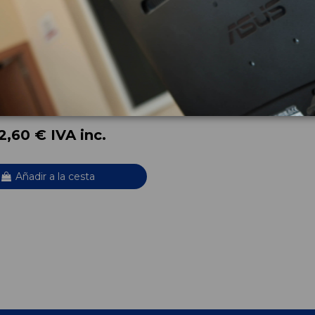
 T46AA
C-MAX (CAP) TREND (D)
A
2,60 € IVA inc.
Añadir a la cesta