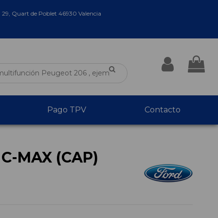
a 29, Quart de Poblet 46930 Valencia
Pago TPV
Contacto
C-MAX (CAP)