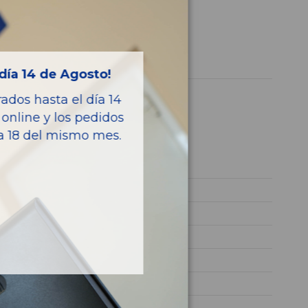
b) del año 2021
día 14 de Agosto!
dos hasta el día 14
online y los pedidos
ía 18 del mismo mes.
culo
2021
G3LF
KNADC517AN6617726
BLANCO
GASOLINA
DRIVE
101CV 74KW