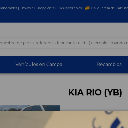
laborables | Envíos a Europa en 72-96h laborables |
Calle Teresa de Calcut
Vehículos en Campa
Recambios
KIA RIO (YB)
KIA RIO (YB)