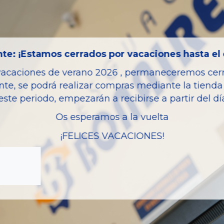
Observaciones:
KIA RIO (YB) DRIVE. kia rio (y
Código interno:
AD494
te: ¡Estamos cerrados por vacaciones hasta el 
vacaciones de verano 2026 , permaneceremos cerra
nte, se podrá realizar compras mediante la tienda 
este periodo, empezarán a recibirse a partir del d
Características del vehí
Os esperamos a la vuelta
Año fabricación
¡FELICES VACACIONES!
Código motor
Bastidor
Color
Combustible
Versión
Potencia