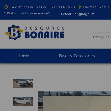
L a V: 8:30 a 14h | 15 a 18h - S. y D.: CERRADO |
Envíos en 24 / 48 H 
EUR €
Lista de deseos (
0
)
Select Language
▼
Inicio
Bajas y Tasaciones