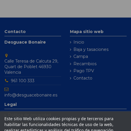
Contacto
Mapa sitio web
Desguace Bonaire
Inicio
Baja y tasaciones
Campa
Calle Teresa de Calcuta 29,
Recambios
Quart de Poblet 46930
Pago TPV
Valencia
Contacto
961 100 333
info@desguacebonaire.es
Legal
Política de privacidad
Este sitio Web utiliza cookies propias y de terceros para
Política de cookies
habilitar las funcionalidades técnicas de uso de la web,
Aviso legal
realizar estadísticas y análisis del tráfico de navegación