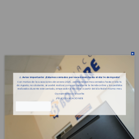
⚠️
Aviso importante: ¡Estamos cerrados por vacaciones hasta el día 14 de Agosto!
Con motivo de las vacaciones de verano 2026 , permaneceremos cerrados hasta el día 14
de Agosto, no obstante, se podrá realizar compras mediante la tienda online y los pedidos
realizados durante este periodo, empezarán a recibirse a partir del día 18 del mismo mes.
Os esperamos a la vuelta
¡FELICES VACACIONES!