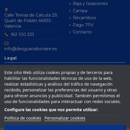
Baja y tasaciones
Campa
Calle Teresa de Calcuta 29,
Recambios
Quart de Poblet 46930
Pago TPV
Valencia
Contacto
961 100 333
info@desguacebonaire.es
Legal
Política de privacidad
Este sitio Web utiliza cookies propias y de terceros para
Política de cookies
habilitar las funcionalidades técnicas de uso de la web,
Aviso legal
realizar estadísticas y análisis del tráfico de navegación
recibido, personalizar las preferencias del usuario y otras
Condiciones de venta
para ofrecer anuncios y publicidad. También permitimos el
uso de funcionalidades para interactuar con redes sociales.
Configure las cookies que nos permite utilizar:
© 2024 Desguace Bonaire, S.L. Todos los derechos
Política de cookies
Personalizar cookies
reservados | Desarrollado por
Seintosoft