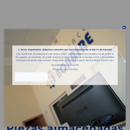
⚠️
Aviso importante: ¡Estamos cerrados por vacaciones hasta el día 14 de Agosto!
Con motivo de las vacaciones de verano 2026 , permaneceremos cerrados hasta el día 14
de Agosto, no obstante, se podrá realizar compras mediante la tienda online y los pedidos
realizados durante este periodo, empezarán a recibirse a partir del día 18 del mismo mes.
Os esperamos a la vuelta
¡FELICES VACACIONES!
Piezas almacenadas