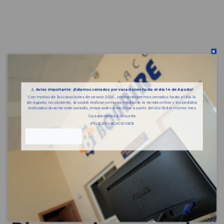
⚠️
Aviso importante: ¡Estamos cerrados por vacaciones hasta el día 14 de Agosto!
Con motivo de las vacaciones de verano 2026 , permaneceremos cerrados hasta el día 14
de Agosto, no obstante, se podrá realizar compras mediante la tienda online y los pedidos
realizados durante este periodo, empezarán a recibirse a partir del día 18 del mismo mes.
Os esperamos a la vuelta
¡FELICES VACACIONES!