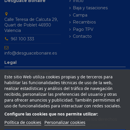
Desguace Bonaire
Inicio
Baja y tasaciones
Campa
Calle Teresa de Calcuta 29,
Recambios
Quart de Poblet 46930
Pago TPV
Valencia
Contacto
961 100 333
info@desguacebonaire.es
Legal
Política de privacidad
Este sitio Web utiliza cookies propias y de terceros para
Política de cookies
habilitar las funcionalidades técnicas de uso de la web,
Aviso legal
realizar estadísticas y análisis del tráfico de navegación
recibido, personalizar las preferencias del usuario y otras
Condiciones de venta
para ofrecer anuncios y publicidad. También permitimos el
uso de funcionalidades para interactuar con redes sociales.
Configure las cookies que nos permite utilizar:
© 2024 Desguace Bonaire, S.L. Todos los derechos
Política de cookies
Personalizar cookies
reservados | Desarrollado por
Seintosoft