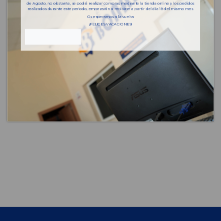
de Agosto, no obstante, se podrá realizar compras mediante la tienda online y los pedidos
realizados durante este periodo, empezarán a recibirse a partir del día 18 del mismo mes.
Código motor
B16DTH
Os esperamos a la vuelta
¡FELICES VACACIONES!
Bastidor
W0LPC9E81G1021080
Color
BLANCO
Combustible
Diesel
Versión
C
Potencia
118CV 88KW
Modelo
ZAFIRA TOURER