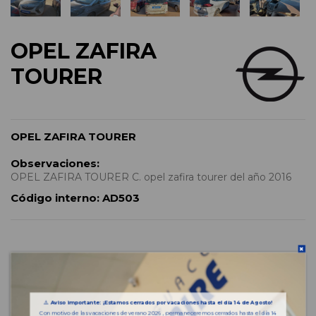
OPEL ZAFIRA
TOURER
OPEL ZAFIRA TOURER
Observaciones:
OPEL ZAFIRA TOURER C. opel zafira tourer del año 2016
Código interno:
AD503
Características del vehículo
⚠️
Aviso importante: ¡Estamos cerrados por vacaciones hasta el día 14 de Agosto!
Año fabricación
2016
Con motivo de las vacaciones de verano 2026 , permaneceremos cerrados hasta el día 14