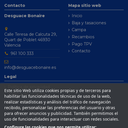
Contacto
Mapa sitio web
Desguace Bonaire
Inicio
Baja y tasaciones
Campa
Calle Teresa de Calcuta 29,
Recambios
Quart de Poblet 46930
Pago TPV
Valencia
Contacto
961 100 333
info@desguacebonaire.es
Legal
Política de privacidad
Este sitio Web utiliza cookies propias y de terceros para
Política de cookies
habilitar las funcionalidades técnicas de uso de la web,
Aviso legal
realizar estadísticas y análisis del tráfico de navegación
recibido, personalizar las preferencias del usuario y otras
Condiciones de venta
para ofrecer anuncios y publicidad. También permitimos el
uso de funcionalidades para interactuar con redes sociales.
Configure las cookies que nos permite utilizar: