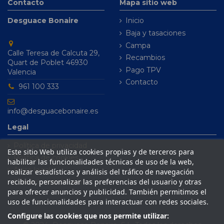
Contacto
Mapa sitio web
Desguace Bonaire
Inicio
Baja y tasaciones
Campa
Calle Teresa de Calcuta 29,
Recambios
Quart de Poblet 46930
Pago TPV
Valencia
Contacto
961 100 333
info@desguacebonaire.es
Legal
Política de privacidad
Este sitio Web utiliza cookies propias y de terceros para
Política de cookies
habilitar las funcionalidades técnicas de uso de la web,
Aviso legal
realizar estadísticas y análisis del tráfico de navegación
recibido, personalizar las preferencias del usuario y otras
Condiciones de venta
para ofrecer anuncios y publicidad. También permitimos el
uso de funcionalidades para interactuar con redes sociales.
Configure las cookies que nos permite utilizar: