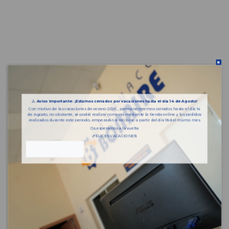
⚠️
Aviso importante: ¡Estamos cerrados por vacaciones hasta el día 14 de Agosto!
Con motivo de las vacaciones de verano 2026 , permaneceremos cerrados hasta el día 14
de Agosto, no obstante, se podrá realizar compras mediante la tienda online y los pedidos
realizados durante este periodo, empezarán a recibirse a partir del día 18 del mismo mes.
Os esperamos a la vuelta
¡FELICES VACACIONES!