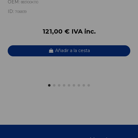
OEM:
883100K110
ID:
706839
121,00 € IVA inc.
Añadir a la cesta