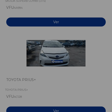
SKODA SUPERB COMBI (3T5)
VFU
AA994
Ver
TOYOTA PRIUS+
TOYOTA PRIUS+
VFU
AC128
Ver