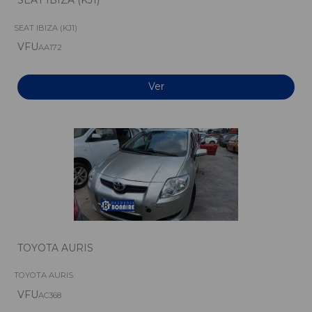
SEAT IBIZA (KJ1)
VFU
AA172
Ver
TOYOTA AURIS
TOYOTA AURIS
VFU
AC368