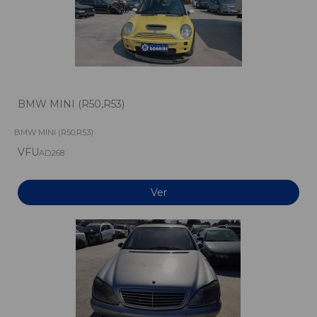
BMW MINI (R50,R53)
BMW MINI (R50,R53)
VFU
AD268
Ver