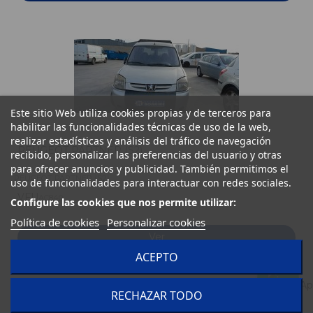
Este sitio Web utiliza cookies propias y de terceros para
habilitar las funcionalidades técnicas de uso de la web,
realizar estadísticas y análisis del tráfico de navegación
PEUGEOT PARTNER (S2)
recibido, personalizar las preferencias del usuario y otras
para ofrecer anuncios y publicidad. También permitimos el
PEUGEOT PARTNER (S2)
uso de funcionalidades para interactuar con redes sociales.
VFU
AC840
Configure las cookies que nos permite utilizar:
Política de cookies
Personalizar cookies
Ver
ACEPTO
RECHAZAR TODO