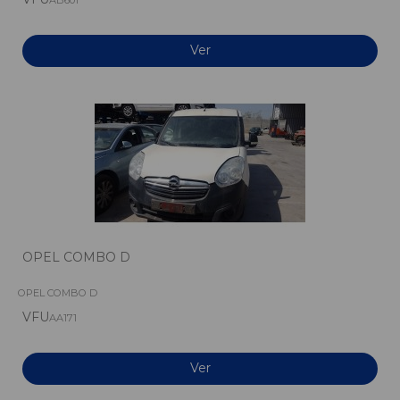
AB601
Ver
OPEL COMBO D
OPEL COMBO D
VFU
AA171
Ver