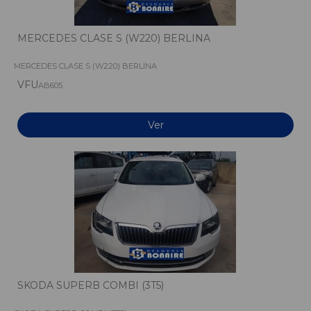
MERCEDES CLASE S (W220) BERLINA
MERCEDES CLASE S (W220) BERLINA
VFU
AB605
Ver
SKODA SUPERB COMBI (3T5)