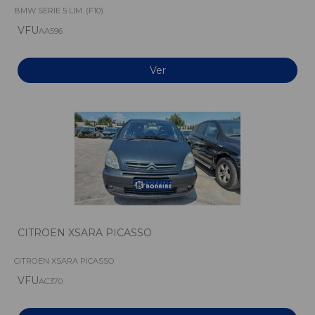
BMW SERIE 5 LIM. (F10)
VFU
AA596
Ver
CITROEN XSARA PICASSO
CITROEN XSARA PICASSO
VFU
AC370