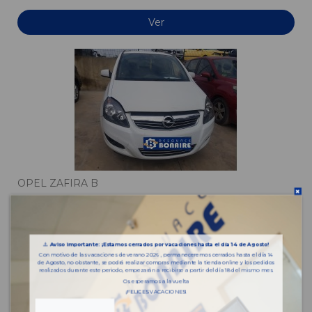
Ver
OPEL ZAFIRA B
OPEL ZAFIRA B
VFU
AA993
⚠️
Aviso importante: ¡Estamos cerrados por vacaciones hasta el día 14 de Agosto!
Con motivo de las vacaciones de verano 2026 , permaneceremos cerrados hasta el día 14
de Agosto, no obstante, se podrá realizar compras mediante la tienda online y los pedidos
Ver
realizados durante este periodo, empezarán a recibirse a partir del día 18 del mismo mes.
Os esperamos a la vuelta
¡FELICES VACACIONES!