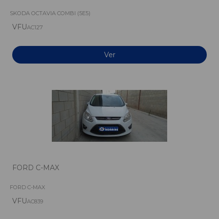
SKODA OCTAVIA COMBI (5E5)
VFU
AC127
Ver
FORD C-MAX
FORD C-MAX
VFU
AC839