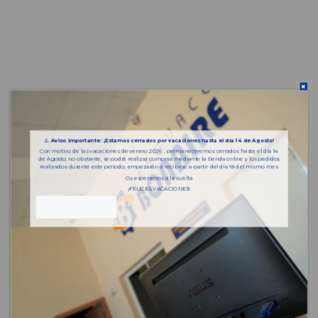
⚠️
Aviso importante: ¡Estamos cerrados por vacaciones hasta el día 14 de Agosto!
Con motivo de las vacaciones de verano 2026 , permaneceremos cerrados hasta el día 14
de Agosto, no obstante, se podrá realizar compras mediante la tienda online y los pedidos
realizados durante este periodo, empezarán a recibirse a partir del día 18 del mismo mes.
Os esperamos a la vuelta
¡FELICES VACACIONES!