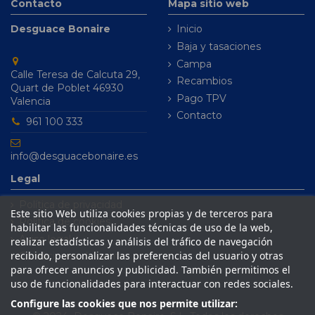
Contacto
Mapa sitio web
Desguace Bonaire
Inicio
Baja y tasaciones
Campa
Calle Teresa de Calcuta 29,
Recambios
Quart de Poblet 46930
Pago TPV
Valencia
Contacto
961 100 333
info@desguacebonaire.es
Legal
Política de privacidad
Este sitio Web utiliza cookies propias y de terceros para
Política de cookies
habilitar las funcionalidades técnicas de uso de la web,
Aviso legal
realizar estadísticas y análisis del tráfico de navegación
recibido, personalizar las preferencias del usuario y otras
Condiciones de venta
para ofrecer anuncios y publicidad. También permitimos el
uso de funcionalidades para interactuar con redes sociales.
Configure las cookies que nos permite utilizar: