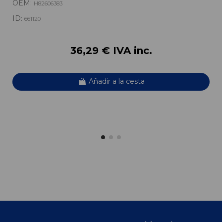
OEM:
H82606383
ID:
661120
36,29 € IVA inc.
Añadir a la cesta