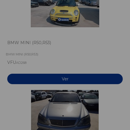
BMW MINI (R50,R53)
BMW MINI (R50,R53)
VFU
AD268
Ver