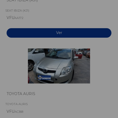
SEAT IBIZA (KJ1)
VFU
AA172
Ver
TOYOTA AURIS
TOYOTA AURIS
VFU
AC368