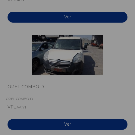
AB601
Ver
OPEL COMBO D
OPEL COMBO D
VFU
AA171
Ver