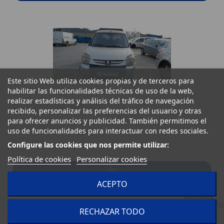
Este sitio Web utiliza cookies propias y de terceros para
habilitar las funcionalidades técnicas de uso de la web,
realizar estadísticas y análisis del tráfico de navegación
PEUGEOT PARTNER (S2)
recibido, personalizar las preferencias del usuario y otras
para ofrecer anuncios y publicidad. También permitimos el
PEUGEOT PARTNER (S2)
uso de funcionalidades para interactuar con redes sociales.
VFU
AC840
Configure las cookies que nos permite utilizar:
Política de cookies
Personalizar cookies
Ver
ACEPTO
RECHAZAR TODO