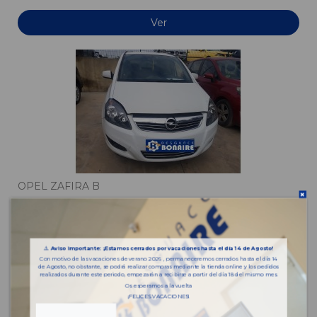
Ver
OPEL ZAFIRA B
OPEL ZAFIRA B
VFU
AA993
⚠️
Aviso importante: ¡Estamos cerrados por vacaciones hasta el día 14 de Agosto!
Con motivo de las vacaciones de verano 2026 , permaneceremos cerrados hasta el día 14
de Agosto, no obstante, se podrá realizar compras mediante la tienda online y los pedidos
Ver
realizados durante este periodo, empezarán a recibirse a partir del día 18 del mismo mes.
Os esperamos a la vuelta
¡FELICES VACACIONES!