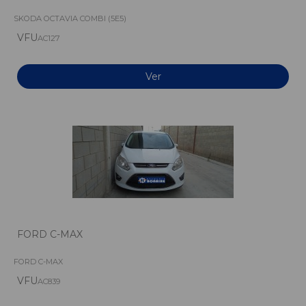
SKODA OCTAVIA COMBI (5E5)
VFU
AC127
Ver
FORD C-MAX
FORD C-MAX
VFU
AC839