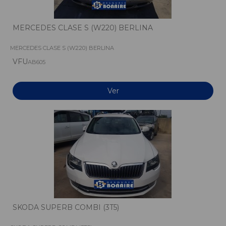
MERCEDES CLASE S (W220) BERLINA
MERCEDES CLASE S (W220) BERLINA
VFU
AB605
Ver
SKODA SUPERB COMBI (3T5)