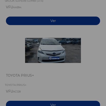
SKODA SUPERB COMBI (3T5)
VFU
AA994
Ver
TOYOTA PRIUS+
TOYOTA PRIUS+
VFU
AC128
Ver