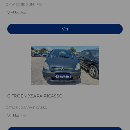
BMW SERIE 5 LIM. (F10)
VFU
AA596
Ver
CITROEN XSARA PICASSO
CITROEN XSARA PICASSO
VFU
AC370