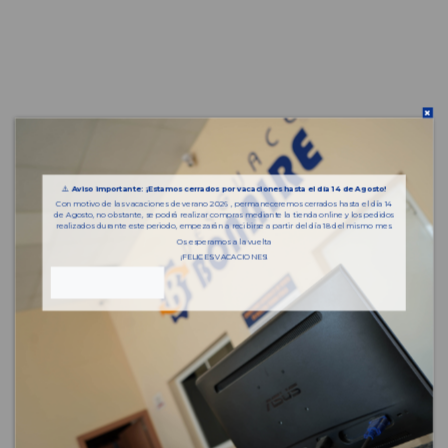
⚠️
Aviso importante: ¡Estamos cerrados por vacaciones hasta el día 14 de Agosto!
Con motivo de las vacaciones de verano 2026 , permaneceremos cerrados hasta el día 14
de Agosto, no obstante, se podrá realizar compras mediante la tienda online y los pedidos
realizados durante este periodo, empezarán a recibirse a partir del día 18 del mismo mes.
Os esperamos a la vuelta
¡FELICES VACACIONES!