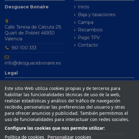
Desguace Bonaire
Inicio
Baja y tasaciones
Campa
Calle Teresa de Calcuta 29,
Recambios
Quart de Poblet 46930
Pago TPV
Valencia
Contacto
961 100 333
info@desguacebonaire.es
Legal
Política de privacidad
Este sitio Web utiliza cookies propias y de terceros para
Política de cookies
habilitar las funcionalidades técnicas de uso de la web,
Aviso legal
realizar estadísticas y análisis del tráfico de navegación
recibido, personalizar las preferencias del usuario y otras
Condiciones de venta
para ofrecer anuncios y publicidad. También permitimos el
uso de funcionalidades para interactuar con redes sociales.
Configure las cookies que nos permite utilizar:
© 2024 Desguace Bonaire, S.L. Todos los derechos
Política de cookies
Personalizar cookies