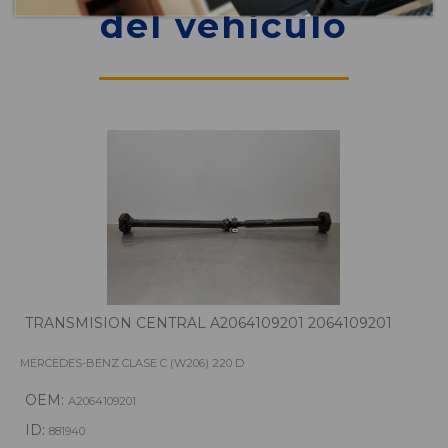
del vehículo
TRANSMISION CENTRAL A2064109201 2064109201
MERCEDES-BENZ CLASE C (W206) 220 D
OEM:
A2064109201
ID:
881940