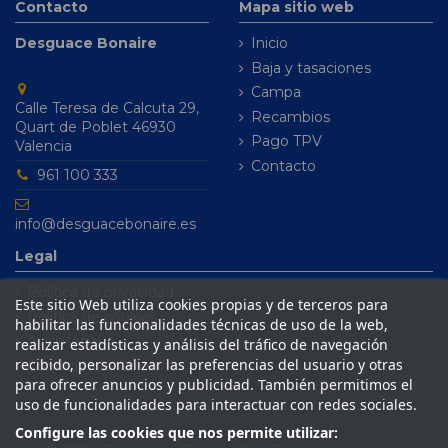
Contacto
Mapa sitio web
Desguace Bonaire
Inicio
Baja y tasaciones
Campa
Calle Teresa de Calcuta 29,
Recambios
Quart de Poblet 46930
Pago TPV
Valencia
Contacto
961 100 333
info@desguacebonaire.es
Legal
Política de privacidad
Este sitio Web utiliza cookies propias y de terceros para
Política de cookies
habilitar las funcionalidades técnicas de uso de la web,
Aviso legal
realizar estadísticas y análisis del tráfico de navegación
recibido, personalizar las preferencias del usuario y otras
Condiciones de venta
para ofrecer anuncios y publicidad. También permitimos el
uso de funcionalidades para interactuar con redes sociales.
Configure las cookies que nos permite utilizar: