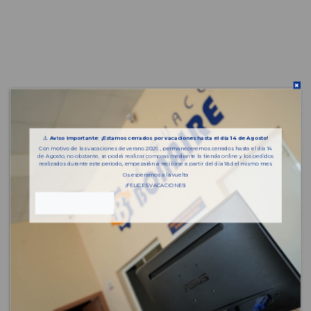
⚠️
Aviso importante: ¡Estamos cerrados por vacaciones hasta el día 14 de Agosto!
Con motivo de las vacaciones de verano 2026 , permaneceremos cerrados hasta el día 14
de Agosto, no obstante, se podrá realizar compras mediante la tienda online y los pedidos
realizados durante este periodo, empezarán a recibirse a partir del día 18 del mismo mes.
Os esperamos a la vuelta
¡FELICES VACACIONES!
Piezas almacenadas