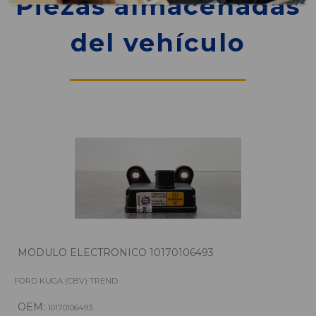
Piezas almacenadas
del vehículo
MODULO ELECTRONICO 10170106493
FORD KUGA (CBV) TREND
OEM:
10170106493