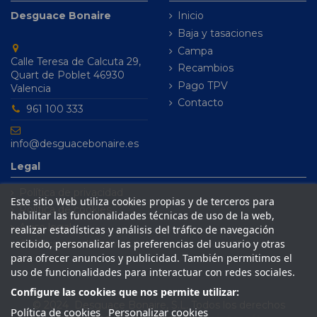
Desguace Bonaire
Inicio
Baja y tasaciones
Campa
Calle Teresa de Calcuta 29,
Recambios
Quart de Poblet 46930
Pago TPV
Valencia
Contacto
961 100 333
info@desguacebonaire.es
Legal
Política de privacidad
Este sitio Web utiliza cookies propias y de terceros para
Política de cookies
habilitar las funcionalidades técnicas de uso de la web,
Aviso legal
realizar estadísticas y análisis del tráfico de navegación
recibido, personalizar las preferencias del usuario y otras
Condiciones de venta
para ofrecer anuncios y publicidad. También permitimos el
uso de funcionalidades para interactuar con redes sociales.
Configure las cookies que nos permite utilizar:
© 2024 Desguace Bonaire, S.L. Todos los derechos
Política de cookies
Personalizar cookies