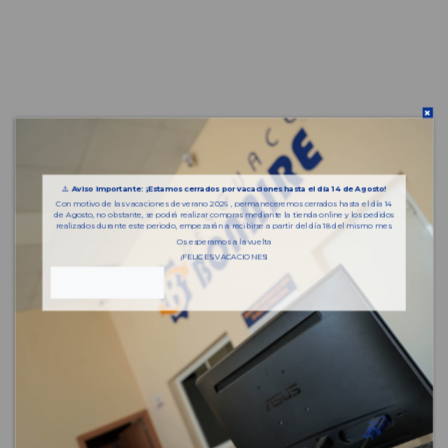
⚠️
Aviso importante: ¡Estamos cerrados por vacaciones hasta el día 14 de Agosto!
Con motivo de las vacaciones de verano 2026 , permaneceremos cerrados hasta el día 14
de Agosto, no obstante, se podrá realizar compras mediante la tienda online y los pedidos
realizados durante este periodo, empezarán a recibirse a partir del día 18 del mismo mes.
Os esperamos a la vuelta
¡FELICES VACACIONES!