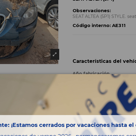
Observaciones:
SEAT ALTEA (5P1) STYLE. seat 
Código interno:
AE311
Características del vehí
Año fabricación
Bastidor
Color
Combustible
Versión
te: ¡Estamos cerrados por vacaciones hasta el 
Potencia
Modelo