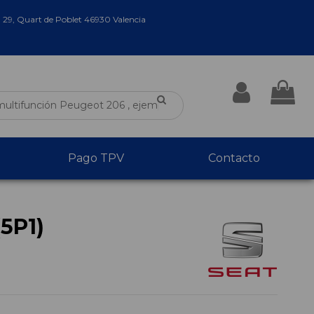
a 29, Quart de Poblet 46930 Valencia
Pago TPV
Contacto
5P1)