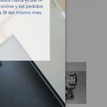
dos hasta el día 14
online y los pedidos
ía 18 del mismo mes.
culo