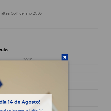
altea (5p1) del año 2005
culo
2005
VSSZZZ5PZ6R013596
AZUL
Diesel
Style
día 14 de Agosto!
140CV 103KW
ALTEA (5P1)