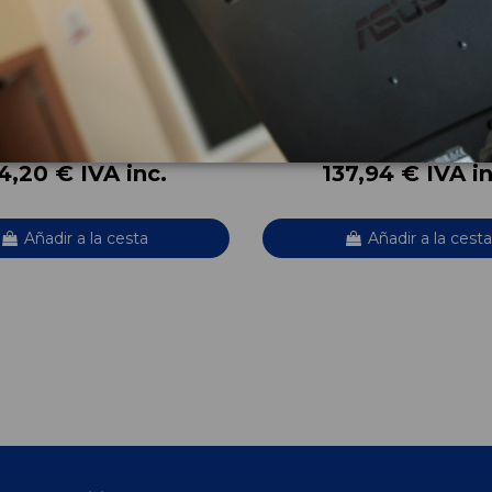
EGR 38131501AN 38129637B
CIGUEÑAL 06A105021D
(5P1) FREETRACK
SEAT ALTEA (5P1) FREETRACK
OEM:
501AN
06A105021D
ID:
967041
4,20 € IVA inc.
137,94 € IVA in
Añadir a la cesta
Añadir a la cesta