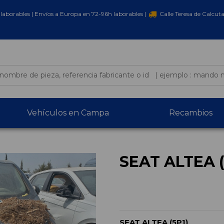
laborables | Envíos a Europa en 72-96h laborables |
Calle Teresa de Calcut
Vehículos en Campa
Recambios
SEAT ALTEA (
SEAT ALTEA (5P1)