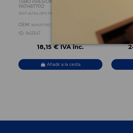
TUBO PRESION TURBOCOMPRESOR
VALVULA 
1K0145770D
SEAT ALTEA (5P1) FREETRACK
SEAT ALTEA 
OEM:
OEM:
1K0145770D
38131
ID:
943347
ID:
943353
18,15 € IVA inc.
2
Añadir a la cesta