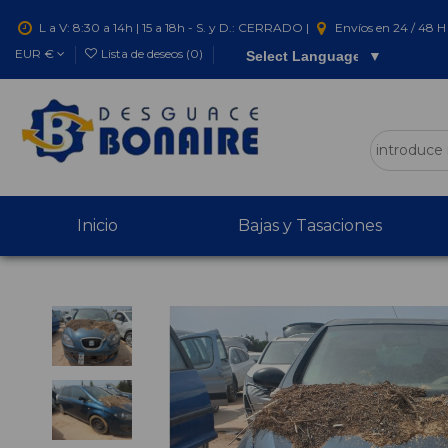
L a V: 8:30 a 14h | 15 a 18h - S. y D.: CERRADO |
Envíos en 24 / 48 H 
EUR €
Lista de deseos (
0
)
Select Language
▼
Inicio
Bajas y Tasaciones