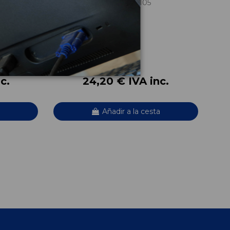
BOMBA ACEITE 03G115105
SEAT ALTEA (5P1) FREETRACK
OEM:
03G115105
ID:
967044
c.
24,20 € IVA inc.
Añadir a la cesta