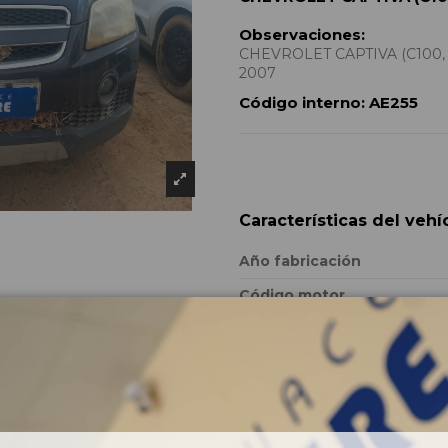
Observaciones:
CHEVROLET CAPTIVA (C100, C1
2007
Código interno:
AE255
Características del vehí
Año fabricación
Código motor
Bastidor
Color
Combustible
Versión