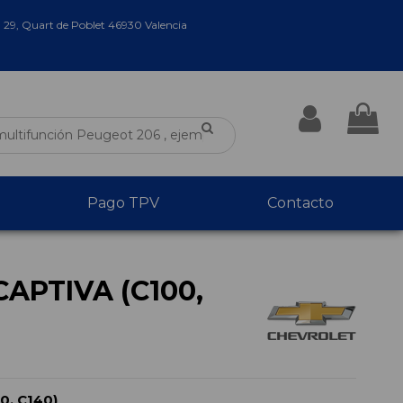
a 29, Quart de Poblet 46930 Valencia
Pago TPV
Contacto
APTIVA (C100,
0, C140)