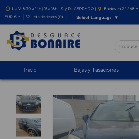
L a V: 8:30 a 14h | 15 a 18h - S. y D.: CERRADO |
Envíos en 24 / 48 H 
EUR €
Lista de deseos (
0
)
Select Language
▼
Inicio
Bajas y Tasaciones