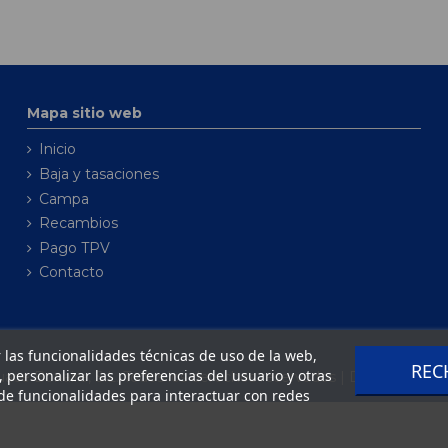
Mapa sitio web
Inicio
Baja y tasaciones
Campa
Recambios
Pago TPV
Contacto
ar las funcionalidades técnicas de uso de la web,
REC
o, personalizar las preferencias del usuario y otras
ce Bonaire, S.L. Todos los derechos reservados | Desarrollado 
de funcionalidades para interactuar con redes