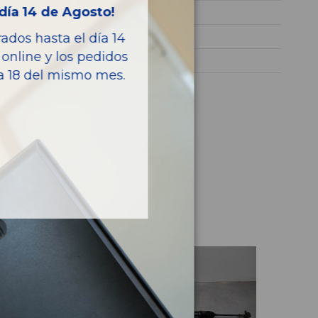
día 14 de Agosto!
150CV 110KW
CAPTIVA (C100, C140)
dos hasta el día 14
online y los pedidos
Turismo
ía 18 del mismo mes.
culo