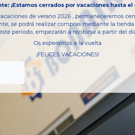
te: ¡Estamos cerrados por vacaciones hasta el 
Potencia
Modelo
vacaciones de verano 2026 , permaneceremos cerra
nte, se podrá realizar compras mediante la tienda 
Tipo vehículo
este periodo, empezarán a recibirse a partir del d
Os esperamos a la vuelta
¡FELICES VACACIONES!
zas almacenadas del vehí