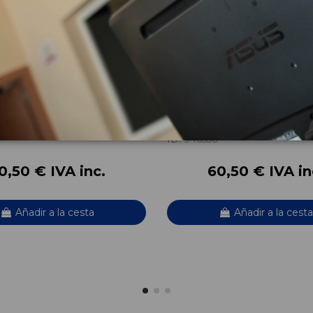
ELANTERA DERECHA
ALETA DELANTERA IZQUIE
96624392
PTIVA (C100, C140) 2.0 D 4WD
CHEVROLET CAPTIVA (C100, C140) 2.0
OEM:
4396
96624392
9
ID:
946550
0,50 € IVA inc.
60,50 € IVA in
Añadir a la cesta
Añadir a la cesta