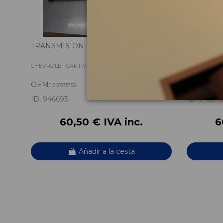
TRANSMISION CENTRAL 20781756
ALETA D
96624396
CHEVROLET CAPTIVA (C100, C140) 2.0 D 4WD
CHEVROLET CA
OEM:
OEM:
20781756
9662
ID:
946693
ID:
94654
60,50 € IVA inc.
6
Añadir a la cesta