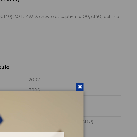
40) 2.0 D 4WD. chevrolet captiva (c100, c140) del año
culo
2007
Z20S
KL1CD26RJ7B062138
GRIS
Diesel (SOBREALIMENTADO)
2.0 D 4WD