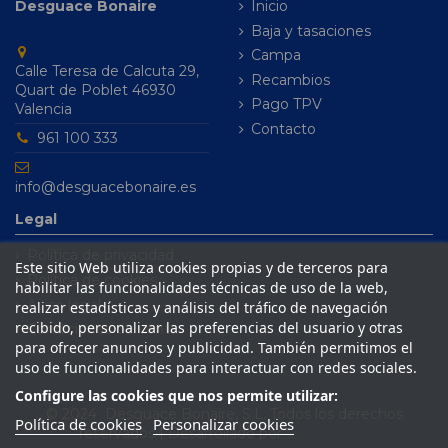
Desguace Bonaire
Inicio
Baja y tasaciones
Campa
Calle Teresa de Calcuta 29,
Recambios
Quart de Poblet 46930
Pago TPV
Valencia
Contacto
961 100 333
info@desguacebonaire.es
Legal
Política de privacidad
Este sitio Web utiliza cookies propias y de terceros para
Política de cookies
habilitar las funcionalidades técnicas de uso de la web,
Aviso legal
realizar estadísticas y análisis del tráfico de navegación
recibido, personalizar las preferencias del usuario y otras
Condiciones de venta
para ofrecer anuncios y publicidad. También permitimos el
uso de funcionalidades para interactuar con redes sociales.
Configure las cookies que nos permite utilizar:
© 2024 Desguace Bonaire, S.L. Todos los derechos
Política de cookies
Personalizar cookies
reservados | Desarrollado por
Seintosoft