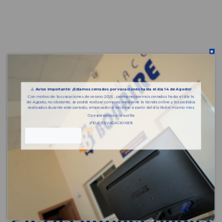
⚠️
Aviso importante: ¡Estamos cerrados por vacaciones hasta el día 14 de Agosto!
Con motivo de las vacaciones de verano 2026 , permaneceremos cerrados hasta el día 14
de Agosto, no obstante, se podrá realizar compras mediante la tienda online y los pedidos
realizados durante este periodo, empezarán a recibirse a partir del día 18 del mismo mes.
Os esperamos a la vuelta
¡FELICES VACACIONES!
Piezas almacenadas