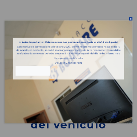
⚠️
Aviso importante: ¡Estamos cerrados por vacaciones hasta el día 14 de Agosto!
Con motivo de las vacaciones de verano 2026 , permaneceremos cerrados hasta el día 14
de Agosto, no obstante, se podrá realizar compras mediante la tienda online y los pedidos
realizados durante este periodo, empezarán a recibirse a partir del día 18 del mismo mes.
Os esperamos a la vuelta
¡FELICES VACACIONES!
Piezas almacenadas
del vehículo