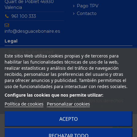
Quart de Poblet 46930
Pago TPV
Valencia
Contacto
961 100 333
info@desguacebonaire.es
Legal
Política de privacidad
Este sitio Web utiliza cookies propias y de terceros para
Política de cookies
habilitar las funcionalidades técnicas de uso de la web,
Aviso legal
realizar estadísticas y análisis del tráfico de navegación
recibido, personalizar las preferencias del usuario y otras
Condiciones de venta
para ofrecer anuncios y publicidad. También permitimos el
uso de funcionalidades para interactuar con redes sociales.
Configure las cookies que nos permite utilizar:
© 2024 Desguace Bonaire, S.L. Todos los derechos
Política de cookies
Personalizar cookies
reservados | Desarrollado por
Seintosoft
ACEPTO
RECHAZAR TODO