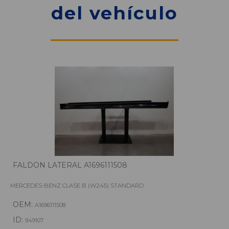
del vehículo
FALDON LATERAL A1696111508
MERCEDES-BENZ CLASE B (W245) STANDARD
OEM:
A1696111508
ID:
949107