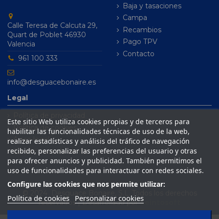
Baja y tasaciones
Campa
Calle Teresa de Calcuta 29,
Recambios
Quart de Poblet 46930
Pago TPV
Valencia
Contacto
961 100 333
info@desguacebonaire.es
Legal
Política de privacidad
Este sitio Web utiliza cookies propias y de terceros para
Política de cookies
habilitar las funcionalidades técnicas de uso de la web,
Aviso legal
realizar estadísticas y análisis del tráfico de navegación
recibido, personalizar las preferencias del usuario y otras
Condiciones de venta
para ofrecer anuncios y publicidad. También permitimos el
uso de funcionalidades para interactuar con redes sociales.
Configure las cookies que nos permite utilizar:
© 2024 Desguace Bonaire, S.L. Todos los derechos
Política de cookies
Personalizar cookies
reservados | Desarrollado por
Seintosoft