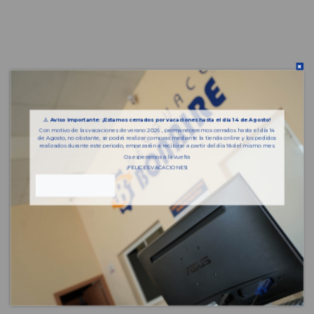
⚠️
Aviso importante: ¡Estamos cerrados por vacaciones hasta el día 14 de Agosto!
Con motivo de las vacaciones de verano 2026 , permaneceremos cerrados hasta el día 14
de Agosto, no obstante, se podrá realizar compras mediante la tienda online y los pedidos
realizados durante este periodo, empezarán a recibirse a partir del día 18 del mismo mes.
Os esperamos a la vuelta
¡FELICES VACACIONES!
Piezas almacenadas