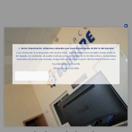
⚠️
Aviso importante: ¡Estamos cerrados por vacaciones hasta el día 14 de Agosto!
Con motivo de las vacaciones de verano 2026 , permaneceremos cerrados hasta el día 14
de Agosto, no obstante, se podrá realizar compras mediante la tienda online y los pedidos
realizados durante este periodo, empezarán a recibirse a partir del día 18 del mismo mes.
Os esperamos a la vuelta
¡FELICES VACACIONES!
Piezas almacenadas