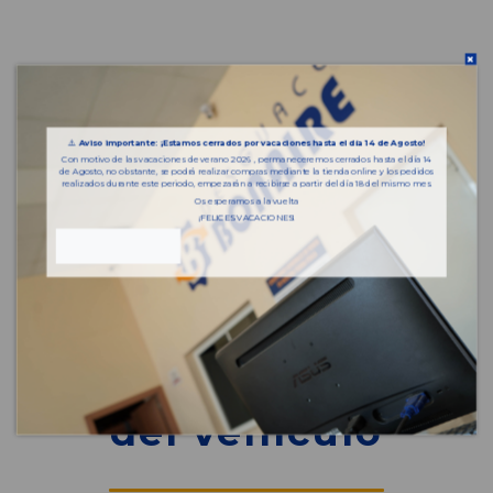
⚠️
Aviso importante: ¡Estamos cerrados por vacaciones hasta el día 14 de Agosto!
Con motivo de las vacaciones de verano 2026 , permaneceremos cerrados hasta el día 14
de Agosto, no obstante, se podrá realizar compras mediante la tienda online y los pedidos
realizados durante este periodo, empezarán a recibirse a partir del día 18 del mismo mes.
Os esperamos a la vuelta
¡FELICES VACACIONES!
Piezas almacenadas
del vehículo