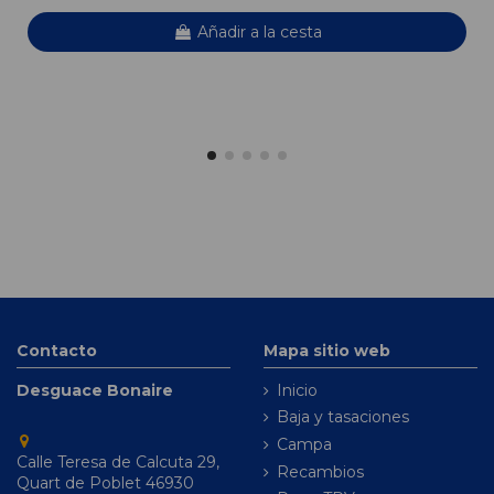
Añadir a la cesta
Contacto
Mapa sitio web
Desguace Bonaire
Inicio
Baja y tasaciones
Campa
Calle Teresa de Calcuta 29,
Recambios
Quart de Poblet 46930