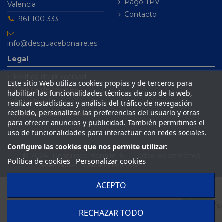
Pago TPV
Valencia
Contacto
961 100 333
info@desguacebonaire.es
Legal
Política de privacidad
Este sitio Web utiliza cookies propias y de terceros para
Política de cookies
habilitar las funcionalidades técnicas de uso de la web,
Aviso legal
realizar estadísticas y análisis del tráfico de navegación
recibido, personalizar las preferencias del usuario y otras
Condiciones de venta
para ofrecer anuncios y publicidad. También permitimos el
uso de funcionalidades para interactuar con redes sociales.
Configure las cookies que nos permite utilizar:
© 2024 Desguace Bonaire, S.L. Todos los derechos
Política de cookies
Personalizar cookies
reservados | Desarrollado por
Seintosoft
ACEPTO
RECHAZAR TODO