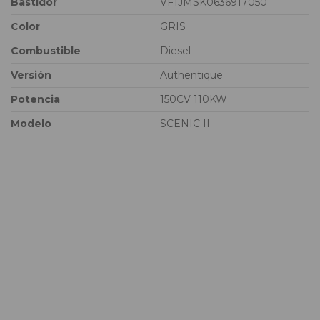
Bastidor
VF1JMSK0636917050
Color
GRIS
Combustible
Diesel
Versión
Authentique
Potencia
150CV 110KW
Modelo
SCENIC II