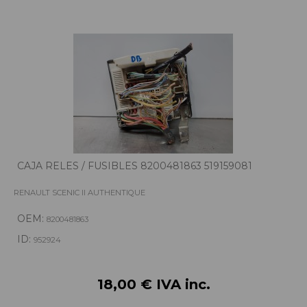
CAJA RELES / FUSIBLES 8200481863 519159081
RENAULT SCENIC II AUTHENTIQUE
OEM:
8200481863
ID:
952924
18,00 € IVA inc.