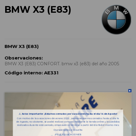
BMW X3 (E83)
BMW X3 (E83)
Observaciones:
BMW X3 (E83) CONFORT. bmw x3 (e83) del año 2005
Código interno:
AE331
Características del vehículo
⚠️
Aviso importante: ¡Estamos cerrados por vacaciones hasta el día 14 de Agosto!
Con motivo de las vacaciones de verano 2026 , permaneceremos cerrados hasta el día 14
Año fabricación
2005
de Agosto, no obstante, se podrá realizar compras mediante la tienda online y los pedidos
realizados durante este periodo, empezarán a recibirse a partir del día 18 del mismo mes.
Os esperamos a la vuelta
Bastidor
WBAPD11060WF97806
¡FELICES VACACIONES!