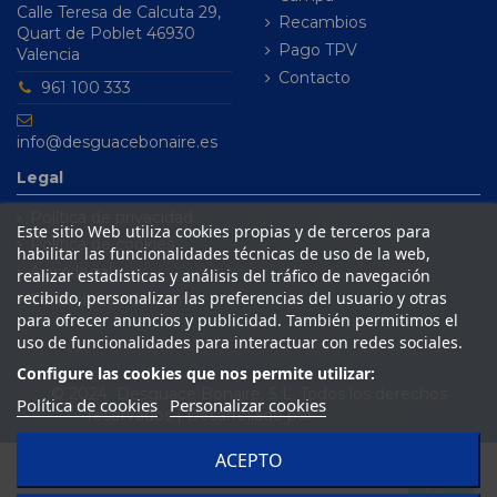
Calle Teresa de Calcuta 29,
Recambios
Quart de Poblet 46930
Pago TPV
Valencia
Contacto
961 100 333
info@desguacebonaire.es
Legal
Política de privacidad
Este sitio Web utiliza cookies propias y de terceros para
Política de cookies
habilitar las funcionalidades técnicas de uso de la web,
Aviso legal
realizar estadísticas y análisis del tráfico de navegación
recibido, personalizar las preferencias del usuario y otras
Condiciones de venta
para ofrecer anuncios y publicidad. También permitimos el
uso de funcionalidades para interactuar con redes sociales.
Configure las cookies que nos permite utilizar:
© 2024 Desguace Bonaire, S.L. Todos los derechos
Política de cookies
Personalizar cookies
reservados | Desarrollado por
Seintosoft
ACEPTO