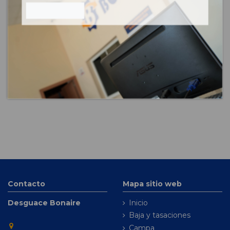
Combustible
Diesel
Versión
Confort
Potencia
150CV 110KW
Modelo
X3 (E83)
Contacto
Mapa sitio web
Desguace Bonaire
Inicio
Baja y tasaciones
Campa