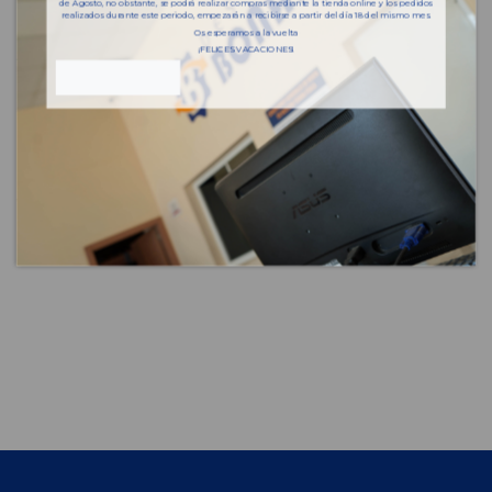
de Agosto, no obstante, se podrá realizar compras mediante la tienda online y los pedidos
Características del vehículo
realizados durante este periodo, empezarán a recibirse a partir del día 18 del mismo mes.
Os esperamos a la vuelta
¡FELICES VACACIONES!
Año fabricación
2023
Bastidor
W1K3G1CB9PJ403934
Color
BLANCO
Combustible
Diesel
Versión
SEDAN
Modelo
CLASE A BERLINA (BM 177)