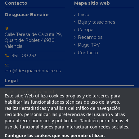
Contacto
Mapa sitio web
Desguace Bonaire
Inicio
Baja y tasaciones
Campa
Calle Teresa de Calcuta 29,
Recambios
Quart de Poblet 46930
Pago TPV
Valencia
Contacto
961 100 333
info@desguacebonaire.es
Legal
Política de privacidad
Este sitio Web utiliza cookies propias y de terceros para
Política de cookies
habilitar las funcionalidades técnicas de uso de la web,
Aviso legal
realizar estadísticas y análisis del tráfico de navegación
recibido, personalizar las preferencias del usuario y otras
Condiciones de venta
para ofrecer anuncios y publicidad. También permitimos el
uso de funcionalidades para interactuar con redes sociales.
Configure las cookies que nos permite utilizar: