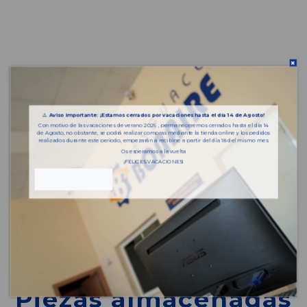
⚠️
Aviso importante: ¡Estamos cerrados por vacaciones hasta el día 14 de Agosto!
Con motivo de las vacaciones de verano 2026 , permaneceremos cerrados hasta el día 14
de Agosto, no obstante, se podrá realizar compras mediante la tienda online y los pedidos
realizados durante este periodo, empezarán a recibirse a partir del día 18 del mismo mes.
Os esperamos a la vuelta
¡FELICES VACACIONES!
Piezas almacenadas