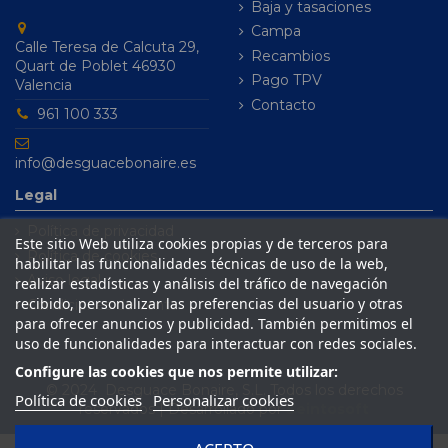
Baja y tasaciones
Campa
Calle Teresa de Calcuta 29,
Recambios
Quart de Poblet 46930
Pago TPV
Valencia
Contacto
961 100 333
info@desguacebonaire.es
Legal
Política de privacidad
Este sitio Web utiliza cookies propias y de terceros para
Política de cookies
habilitar las funcionalidades técnicas de uso de la web,
Aviso legal
realizar estadísticas y análisis del tráfico de navegación
recibido, personalizar las preferencias del usuario y otras
Condiciones de venta
para ofrecer anuncios y publicidad. También permitimos el
uso de funcionalidades para interactuar con redes sociales.
Configure las cookies que nos permite utilizar:
© 2024 Desguace Bonaire, S.L. Todos los derechos
Política de cookies
Personalizar cookies
reservados | Desarrollado por
Seintosoft