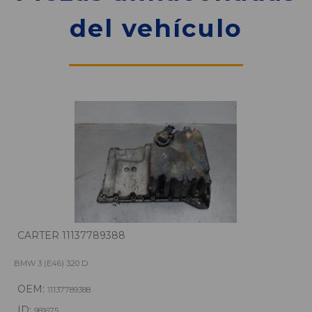
del vehículo
CARTER 11137789388
BMW 3 (E46) 320 D
OEM:
11137789388
ID:
981675