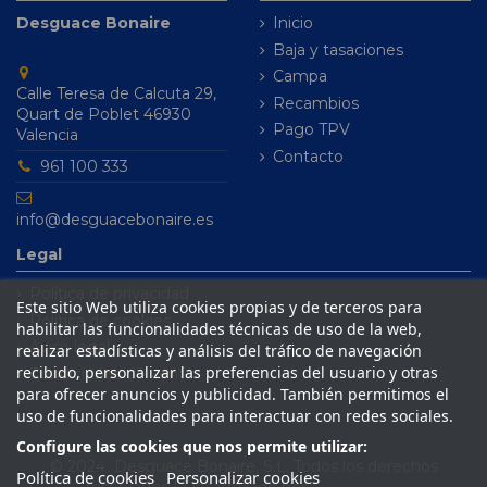
Desguace Bonaire
Inicio
Baja y tasaciones
Campa
Calle Teresa de Calcuta 29,
Recambios
Quart de Poblet 46930
Pago TPV
Valencia
Contacto
961 100 333
info@desguacebonaire.es
Legal
Política de privacidad
Este sitio Web utiliza cookies propias y de terceros para
Política de cookies
habilitar las funcionalidades técnicas de uso de la web,
Aviso legal
realizar estadísticas y análisis del tráfico de navegación
recibido, personalizar las preferencias del usuario y otras
Condiciones de venta
para ofrecer anuncios y publicidad. También permitimos el
uso de funcionalidades para interactuar con redes sociales.
Configure las cookies que nos permite utilizar:
© 2024 Desguace Bonaire, S.L. Todos los derechos
Política de cookies
Personalizar cookies