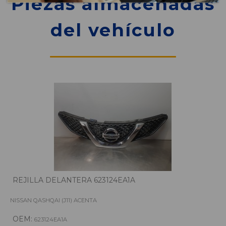
Piezas almacenadas
del vehículo
REJILLA DELANTERA 623124EA1A
NISSAN QASHQAI (J11) ACENTA
OEM:
623124EA1A