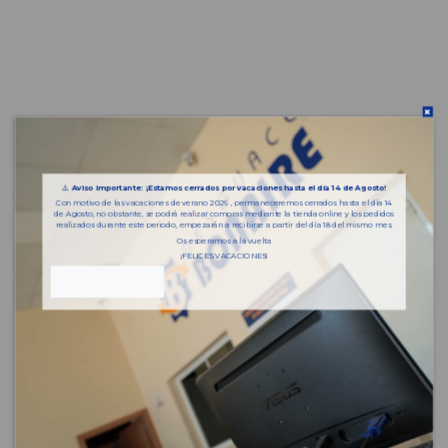
⚠️
Aviso importante: ¡Estamos cerrados por vacaciones hasta el día 14 de Agosto!
Con motivo de las vacaciones de verano 2026 , permaneceremos cerrados hasta el día 14
de Agosto, no obstante, se podrá realizar compras mediante la tienda online y los pedidos
realizados durante este periodo, empezarán a recibirse a partir del día 18 del mismo mes.
Os esperamos a la vuelta
¡FELICES VACACIONES!