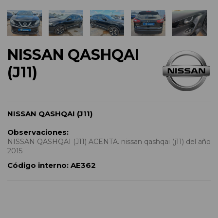
NISSAN QASHQAI
(J11)
NISSAN QASHQAI (J11)
Observaciones:
NISSAN QASHQAI (J11) ACENTA. nissan qashqai (j11) del año
2015
Código interno:
AE362