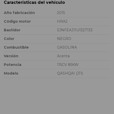
Características del vehículo
Año fabricación
2015
Código motor
HRA2
Bastidor
SJNFEAJ11U1327133
Color
NEGRO
Combustible
GASOLINA
Versión
Acenta
Potencia
115CV 85KW
Modelo
QASHQAI (J11)