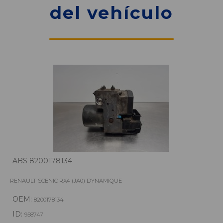
del vehículo
ABS 8200178134
RENAULT SCENIC RX4 (JA0) DYNAMIQUE
OEM:
8200178134
ID:
958747