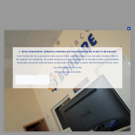
⚠️
Aviso importante: ¡Estamos cerrados por vacaciones hasta el día 14 de Agosto!
Con motivo de las vacaciones de verano 2026 , permaneceremos cerrados hasta el día 14
de Agosto, no obstante, se podrá realizar compras mediante la tienda online y los pedidos
realizados durante este periodo, empezarán a recibirse a partir del día 18 del mismo mes.
Os esperamos a la vuelta
¡FELICES VACACIONES!
Piezas almacenadas