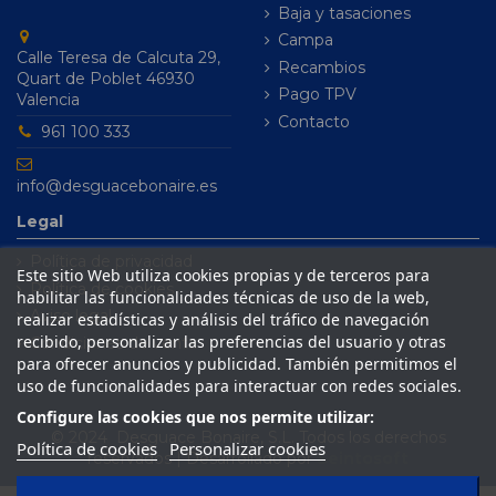
Baja y tasaciones
Campa
Calle Teresa de Calcuta 29,
Recambios
Quart de Poblet 46930
Pago TPV
Valencia
Contacto
961 100 333
info@desguacebonaire.es
Legal
Política de privacidad
Este sitio Web utiliza cookies propias y de terceros para
Política de cookies
habilitar las funcionalidades técnicas de uso de la web,
Aviso legal
realizar estadísticas y análisis del tráfico de navegación
recibido, personalizar las preferencias del usuario y otras
Condiciones de venta
para ofrecer anuncios y publicidad. También permitimos el
uso de funcionalidades para interactuar con redes sociales.
Configure las cookies que nos permite utilizar:
© 2024 Desguace Bonaire, S.L. Todos los derechos
Política de cookies
Personalizar cookies
reservados | Desarrollado por
Seintosoft