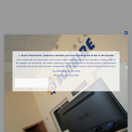
⚠️
Aviso importante: ¡Estamos cerrados por vacaciones hasta el día 14 de Agosto!
Con motivo de las vacaciones de verano 2026 , permaneceremos cerrados hasta el día 14
de Agosto, no obstante, se podrá realizar compras mediante la tienda online y los pedidos
realizados durante este periodo, empezarán a recibirse a partir del día 18 del mismo mes.
Os esperamos a la vuelta
¡FELICES VACACIONES!