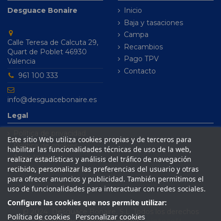
Desguace Bonaire
Inicio
Baja y tasaciones
Campa
Calle Teresa de Calcuta 29,
Recambios
Quart de Poblet 46930
Pago TPV
Valencia
Contacto
961 100 333
info@desguacebonaire.es
Legal
Política de privacidad
Este sitio Web utiliza cookies propias y de terceros para
Política de cookies
habilitar las funcionalidades técnicas de uso de la web,
Aviso legal
realizar estadísticas y análisis del tráfico de navegación
recibido, personalizar las preferencias del usuario y otras
Condiciones de venta
para ofrecer anuncios y publicidad. También permitimos el
uso de funcionalidades para interactuar con redes sociales.
Configure las cookies que nos permite utilizar:
© 2024 Desguace Bonaire, S.L. Todos los derechos
Política de cookies
Personalizar cookies