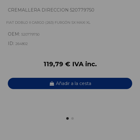
CREMALLERA DIRECCION 520779750
FIAT DOBLO II CARGO (263) FURGÓN SX MAXI XL
OEM:
520779750
ID:
264802
119,79 € IVA inc.
Añadir a la cesta