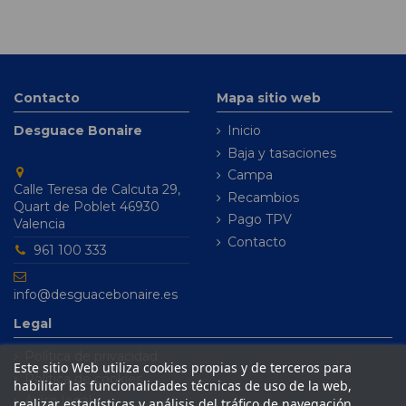
Contacto
Mapa sitio web
Desguace Bonaire
Inicio
Baja y tasaciones
Campa
Calle Teresa de Calcuta 29,
Recambios
Quart de Poblet 46930
Pago TPV
Valencia
Contacto
961 100 333
info@desguacebonaire.es
Legal
Política de privacidad
Este sitio Web utiliza cookies propias y de terceros para
Política de cookies
habilitar las funcionalidades técnicas de uso de la web,
Aviso legal
realizar estadísticas y análisis del tráfico de navegación