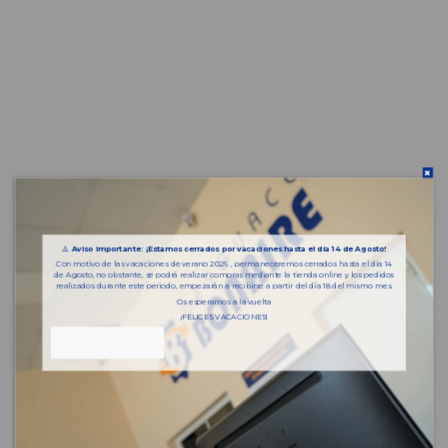
⚠️
Aviso importante: ¡Estamos cerrados por vacaciones hasta el día 14 de Agosto!
Con motivo de las vacaciones de verano 2026 , permaneceremos cerrados hasta el día 14
de Agosto, no obstante, se podrá realizar compras mediante la tienda online y los pedidos
realizados durante este periodo, empezarán a recibirse a partir del día 18 del mismo mes.
Os esperamos a la vuelta
¡FELICES VACACIONES!