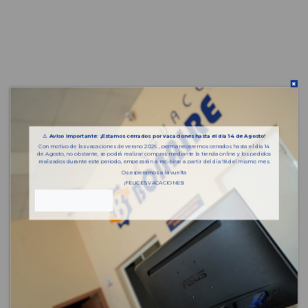
⚠️
Aviso importante: ¡Estamos cerrados por vacaciones hasta el día 14 de Agosto!
Con motivo de las vacaciones de verano 2026 , permaneceremos cerrados hasta el día 14
de Agosto, no obstante, se podrá realizar compras mediante la tienda online y los pedidos
realizados durante este periodo, empezarán a recibirse a partir del día 18 del mismo mes.
Os esperamos a la vuelta
¡FELICES VACACIONES!