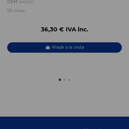
OEM:
84025371
ID:
676300
36,30 € IVA inc.
Añadir a la cesta