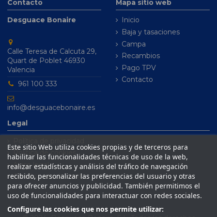
Contacto
Mapa sitio web
Desguace Bonaire
Inicio
Baja y tasaciones
Campa
Calle Teresa de Calcuta 29,
Recambios
Quart de Poblet 46930
Pago TPV
Valencia
Contacto
961 100 333
info@desguacebonaire.es
Legal
Política de privacidad
Este sitio Web utiliza cookies propias y de terceros para
Política de cookies
habilitar las funcionalidades técnicas de uso de la web,
Aviso legal
realizar estadísticas y análisis del tráfico de navegación
recibido, personalizar las preferencias del usuario y otras
Condiciones de venta
para ofrecer anuncios y publicidad. También permitimos el
uso de funcionalidades para interactuar con redes sociales.
Configure las cookies que nos permite utilizar: