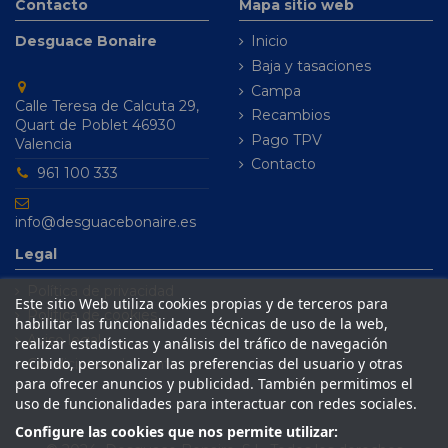
Contacto
Mapa sitio web
Desguace Bonaire
Inicio
Baja y tasaciones
Campa
Calle Teresa de Calcuta 29,
Recambios
Quart de Poblet 46930
Pago TPV
Valencia
Contacto
961 100 333
info@desguacebonaire.es
Legal
Política de privacidad
Este sitio Web utiliza cookies propias y de terceros para
Política de cookies
habilitar las funcionalidades técnicas de uso de la web,
Aviso legal
realizar estadísticas y análisis del tráfico de navegación
recibido, personalizar las preferencias del usuario y otras
Condiciones de venta
para ofrecer anuncios y publicidad. También permitimos el
uso de funcionalidades para interactuar con redes sociales.
Configure las cookies que nos permite utilizar: