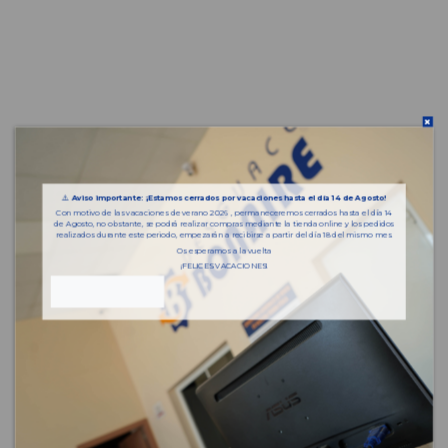
⚠️
Aviso importante: ¡Estamos cerrados por vacaciones hasta el día 14 de Agosto!
Con motivo de las vacaciones de verano 2026 , permaneceremos cerrados hasta el día 14
de Agosto, no obstante, se podrá realizar compras mediante la tienda online y los pedidos
realizados durante este periodo, empezarán a recibirse a partir del día 18 del mismo mes.
Os esperamos a la vuelta
¡FELICES VACACIONES!