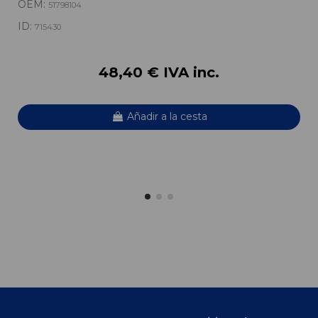
OEM:
51798104
ID:
715430
48,40 € IVA inc.
Añadir a la cesta