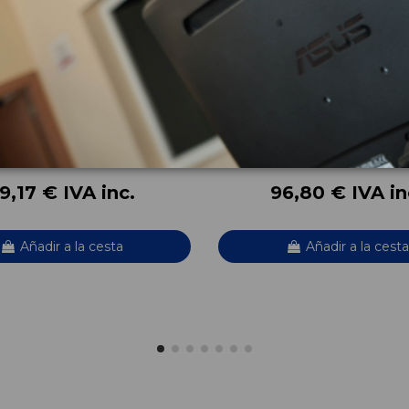
TRASERO DERECHO
CAPOT 5900A112
0
OUTLANDER II (CW_W) 2.0 DI-D
MITSUBISHI OUTLANDER II (CW_W) 2.
(CW8W)
OEM:
A380
5900A112
03
ID:
1018225
9,17 € IVA inc.
96,80 € IVA in
Añadir a la cesta
Añadir a la cesta