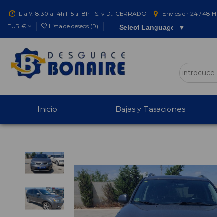
L a V: 8:30 a 14h | 15 a 18h - S. y D.: CERRADO |
Envíos en 24 / 48 H 
EUR €
Lista de deseos (
0
)
Select Language
▼
Inicio
Bajas y Tasaciones