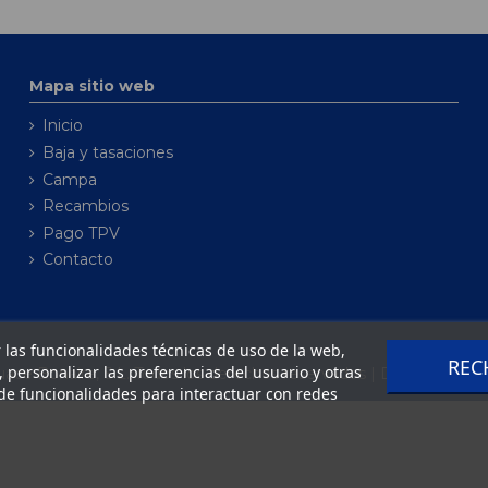
Mapa sitio web
Inicio
Baja y tasaciones
Campa
Recambios
Pago TPV
Contacto
ar las funcionalidades técnicas de uso de la web,
REC
o, personalizar las preferencias del usuario y otras
ce Bonaire, S.L. Todos los derechos reservados | Desarrollado 
de funcionalidades para interactuar con redes