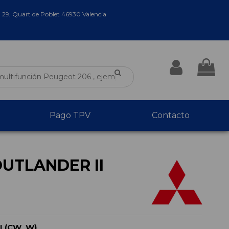
a 29, Quart de Poblet 46930 Valencia
Pago TPV
Contacto
OUTLANDER II
I (CW_W)