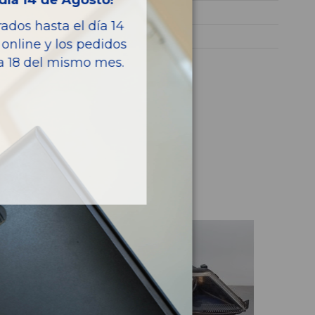
día 14 de Agosto!
OUTLANDER II (CW_W)
dos hasta el día 14
Turismo
online y los pedidos
ía 18 del mismo mes.
culo