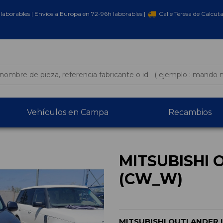
laborables | Envíos a Europa en 72-96h laborables |
Calle Teresa de Calcut
Vehículos en Campa
Recambios
MITSUBISHI 
(CW_W)
MITSUBISHI OUTLANDER I