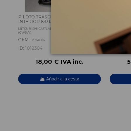
PILOTO TRASERO DERECHO
PILOTO 
INTERIOR 8331A006
8330A38
MITSUBISHI OUTLANDER II (CW_W) 2.0 DI-D
MITSUBISHI 
(CW8W)
(CW8W)
OEM:
OEM:
8331A006
8330
ID:
1018304
ID:
10183
18,00 € IVA inc.
5
Añadir a la cesta