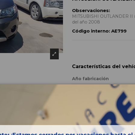
Observaciones:
MITSUBISHI OUTLANDER II (CW
del año 2008
Código interno:
AE799
Características del vehí
Año fabricación
Código motor
Bastidor
Combustible
Versión
Potencia