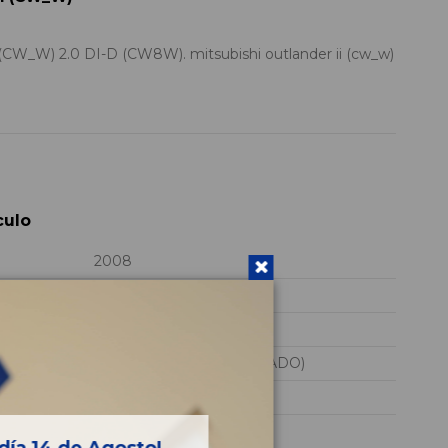
_W) 2.0 DI-D (CW8W). mitsubishi outlander ii (cw_w)
culo
2008
BSY
JMBXJCW8W8Z409580
Diesel (SOBREALIMENTADO)
2.0 DI-D (CW8W)
140CV 103KW