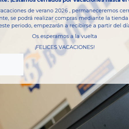
te: ¡Estamos cerrados por vacaciones hasta el 
Modelo
vacaciones de verano 2026 , permaneceremos cerra
Tipo vehículo
nte, se podrá realizar compras mediante la tienda 
este periodo, empezarán a recibirse a partir del d
Os esperamos a la vuelta
¡FELICES VACACIONES!
zas almacenadas del vehí