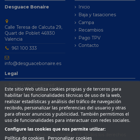
Desguace Bonaire
Inicio
Baja y tasaciones
Campa
Calle Teresa de Calcuta 29,
Recambios
Quart de Poblet 46930
Pago TPV
Valencia
Contacto
961 100 333
info@desguacebonaire.es
Legal
Política de privacidad
Este sitio Web utiliza cookies propias y de terceros para
Política de cookies
habilitar las funcionalidades técnicas de uso de la web,
Aviso legal
realizar estadísticas y análisis del tráfico de navegación
recibido, personalizar las preferencias del usuario y otras
Condiciones de venta
para ofrecer anuncios y publicidad. También permitimos el
uso de funcionalidades para interactuar con redes sociales.
Configure las cookies que nos permite utilizar:
© 2024 Desguace Bonaire, S.L. Todos los derechos
Política de cookies
Personalizar cookies