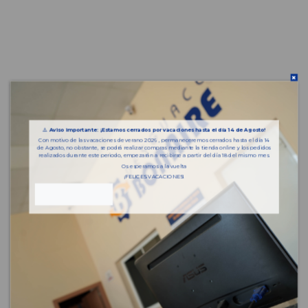
⚠️
Aviso importante: ¡Estamos cerrados por vacaciones hasta el día 14 de Agosto!
Con motivo de las vacaciones de verano 2026 , permaneceremos cerrados hasta el día 14
de Agosto, no obstante, se podrá realizar compras mediante la tienda online y los pedidos
realizados durante este periodo, empezarán a recibirse a partir del día 18 del mismo mes.
Os esperamos a la vuelta
¡FELICES VACACIONES!