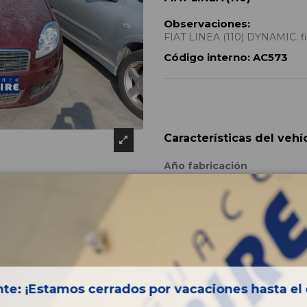
Observaciones:
FIAT LINEA (110) DYNAMIC. fia
Código interno:
AC573
Características del vehí
Año fabricación
Código motor
Bastidor
Combustible
Versión
Potencia
te: ¡Estamos cerrados por vacaciones hasta el 
Modelo