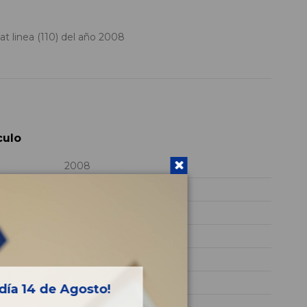
t linea (110) del año 2008
culo
2008
199A3000
ZFA32300003062102
Diesel
Dynamic
90CV 66KW
día 14 de Agosto!
LINEA (110)