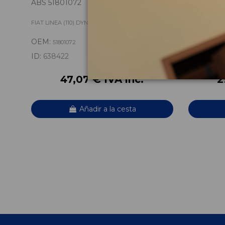
ABS 51801072
BOMBA DI
FIAT LINEA (110) DYNAMIC
FIAT LINEA (
OEM:
OEM:
51801072
51790
ID:
638422
ID:
63844
47,07 € IVA inc.
2
Añadir a la cesta