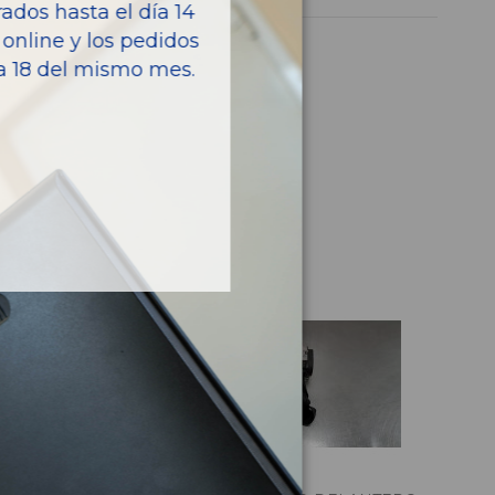
dos hasta el día 14
online y los pedidos
ía 18 del mismo mes.
culo