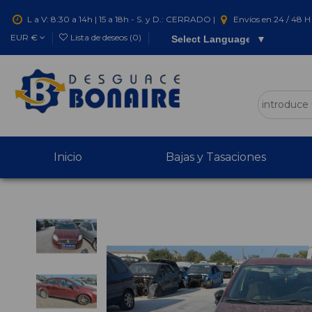
L a V: 8:30 a 14h | 15 a 18h - S. y D.: CERRADO |
Envíos en 24 / 48 H 
EUR €
Lista de deseos (
0
)
Select Language
▼
Inicio
Bajas y Tasaciones