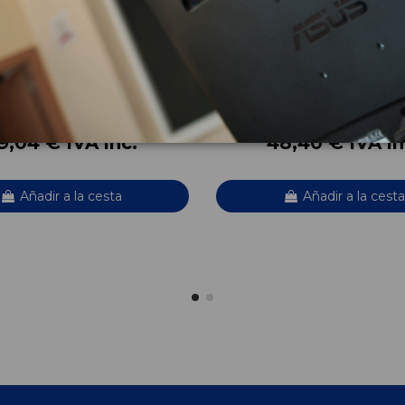
RECCION 51790281
CENTRALITA AIRBAG 517550
110) DYNAMIC
FIAT LINEA (110) DYNAMIC
OEM:
281
51755094
6
ID:
638461
9,04 € IVA inc.
48,40 € IVA in
Añadir a la cesta
Añadir a la cesta