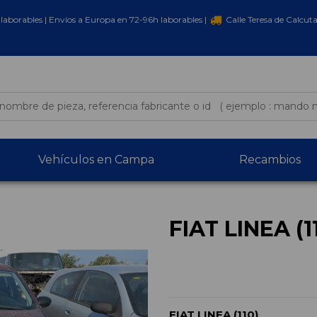
laborables | Envíos a Europa en 72-96h laborables |
Calle Teresa de Calcut
Vehículos en Campa
Recambios
FIAT LINEA (1
FIAT LINEA (110)