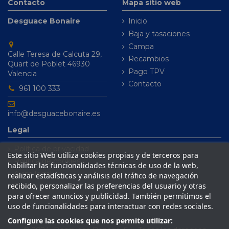
Contacto
Mapa sitio web
Desguace Bonaire
Inicio
Baja y tasaciones
Campa
Calle Teresa de Calcuta 29,
Recambios
Quart de Poblet 46930
Pago TPV
Valencia
Contacto
961 100 333
info@desguacebonaire.es
Legal
Política de privacidad
Este sitio Web utiliza cookies propias y de terceros para
Política de cookies
habilitar las funcionalidades técnicas de uso de la web,
Aviso legal
realizar estadísticas y análisis del tráfico de navegación
recibido, personalizar las preferencias del usuario y otras
Condiciones de venta
para ofrecer anuncios y publicidad. También permitimos el
uso de funcionalidades para interactuar con redes sociales.
Configure las cookies que nos permite utilizar: