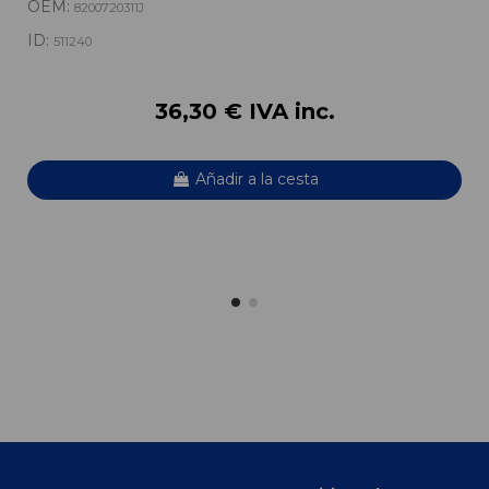
OEM:
8200720311J
ID:
511240
36,30 € IVA inc.
Añadir a la cesta