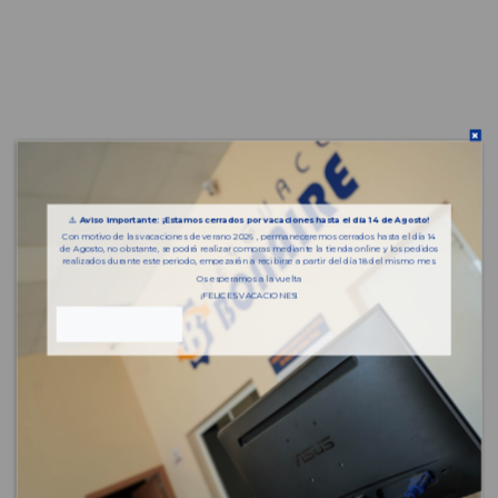
⚠️
Aviso importante: ¡Estamos cerrados por vacaciones hasta el día 14 de Agosto!
Con motivo de las vacaciones de verano 2026 , permaneceremos cerrados hasta el día 14
de Agosto, no obstante, se podrá realizar compras mediante la tienda online y los pedidos
realizados durante este periodo, empezarán a recibirse a partir del día 18 del mismo mes.
Os esperamos a la vuelta
¡FELICES VACACIONES!