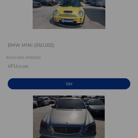
BMW MINI (R50,R53)
BMW MINI (R50,R53)
VFU
AD268
Ver