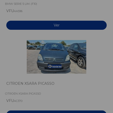
BMW SERIE 5 LIM. (F10)
VFU
AA596
Ver
CITROEN XSARA PICASSO
CITROEN XSARA PICASSO
VFU
AC370