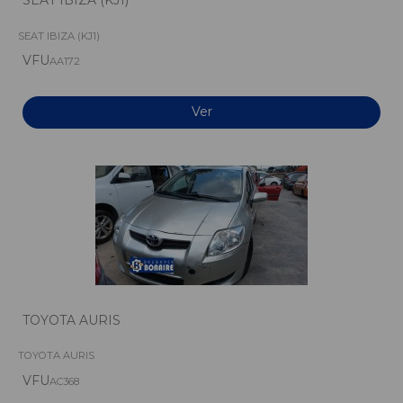
SEAT IBIZA (KJ1)
VFU
AA172
Ver
TOYOTA AURIS
TOYOTA AURIS
VFU
AC368