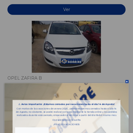
Ver
OPEL ZAFIRA B
OPEL ZAFIRA B
VFU
AA993
⚠️
Aviso importante: ¡Estamos cerrados por vacaciones hasta el día 14 de Agosto!
Con motivo de las vacaciones de verano 2026 , permaneceremos cerrados hasta el día 14
de Agosto, no obstante, se podrá realizar compras mediante la tienda online y los pedidos
Ver
realizados durante este periodo, empezarán a recibirse a partir del día 18 del mismo mes.
Os esperamos a la vuelta
¡FELICES VACACIONES!