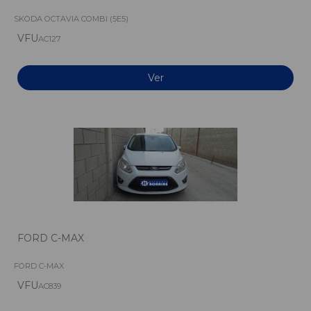
SKODA OCTAVIA COMBI (5E5)
VFU
AC127
Ver
FORD C-MAX
FORD C-MAX
VFU
AC839