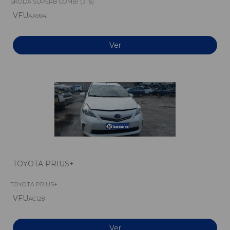
SKODA SUPERB COMBI (3T5)
VFU
AA994
Ver
TOYOTA PRIUS+
TOYOTA PRIUS+
VFU
AC128
Ver