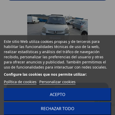
Este sitio Web utiliza cookies propias y de terceros para
habilitar las funcionalidades técnicas de uso de la web,
realizar estadísticas y análisis del tráfico de navegación
PEUGEOT PARTNER (S2)
recibido, personalizar las preferencias del usuario y otras
para ofrecer anuncios y publicidad. También permitimos el
PEUGEOT PARTNER (S2)
uso de funcionalidades para interactuar con redes sociales.
VFU
AC840
Configure las cookies que nos permite utilizar:
Política de cookies
Personalizar cookies
Ver
ACEPTO
RECHAZAR TODO