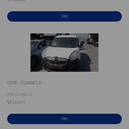
AB601
Ver
OPEL COMBO D
OPEL COMBO D
VFU
AA171
Ver