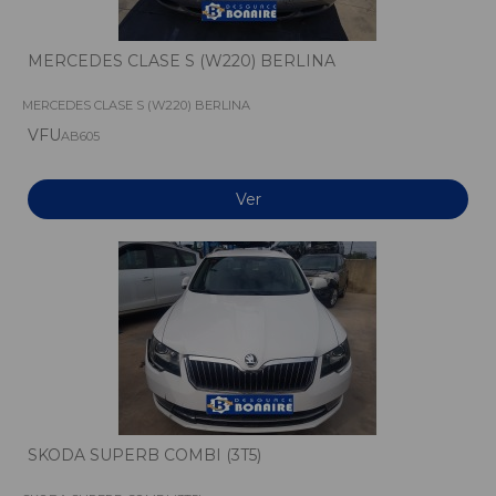
MERCEDES CLASE S (W220) BERLINA
MERCEDES CLASE S (W220) BERLINA
VFU
AB605
Ver
SKODA SUPERB COMBI (3T5)