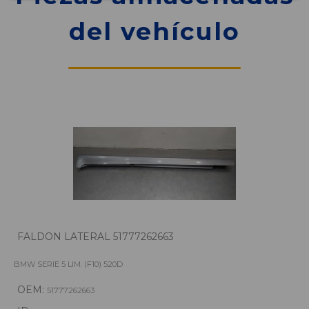
del vehículo
FALDON LATERAL 51777262663
BMW SERIE 5 LIM. (F10) 520D
OEM:
51777262663