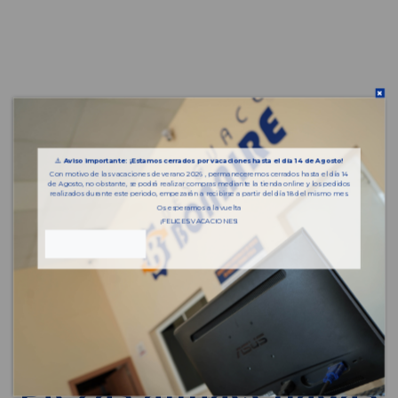
⚠️
Aviso importante: ¡Estamos cerrados por vacaciones hasta el día 14 de Agosto!
Con motivo de las vacaciones de verano 2026 , permaneceremos cerrados hasta el día 14
de Agosto, no obstante, se podrá realizar compras mediante la tienda online y los pedidos
realizados durante este periodo, empezarán a recibirse a partir del día 18 del mismo mes.
Os esperamos a la vuelta
¡FELICES VACACIONES!
Piezas almacenadas