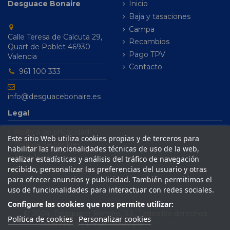
Desguace Bonaire
Inicio
Baja y tasaciones
Campa
Calle Teresa de Calcuta 29,
Recambios
Quart de Poblet 46930
Pago TPV
Valencia
Contacto
961 100 333
info@desguacebonaire.es
Legal
Política de privacidad
Este sitio Web utiliza cookies propias y de terceros para
Política de cookies
habilitar las funcionalidades técnicas de uso de la web,
Aviso legal
realizar estadísticas y análisis del tráfico de navegación
recibido, personalizar las preferencias del usuario y otras
Condiciones de venta
para ofrecer anuncios y publicidad. También permitimos el
uso de funcionalidades para interactuar con redes sociales.
Configure las cookies que nos permite utilizar:
© 2024 Desguace Bonaire, S.L. Todos los derechos
Política de cookies
Personalizar cookies
reservados | Desarrollado por
Seintosoft