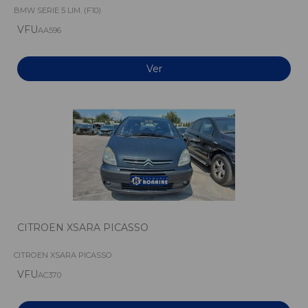
BMW SERIE 5 LIM. (F10)
VFU
AA596
Ver
CITROEN XSARA PICASSO
CITROEN XSARA PICASSO
VFU
AC370