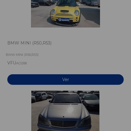
BMW MINI (R50,R53)
BMW MINI (R50,R53)
VFU
AD268
Ver