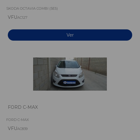
SKODA OCTAVIA COMBI (5E5)
VFU
AC127
Ver
FORD C-MAX
FORD C-MAX
VFU
AC839