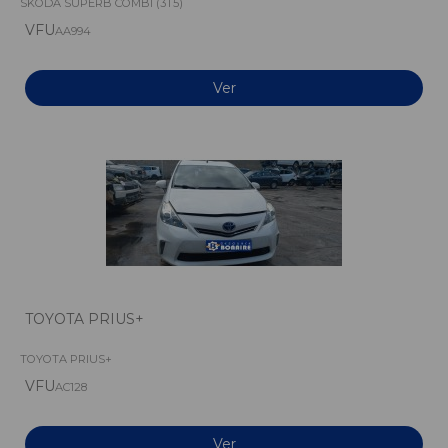
SKODA SUPERB COMBI (3T5)
VFU
AA994
Ver
TOYOTA PRIUS+
TOYOTA PRIUS+
VFU
AC128
Ver