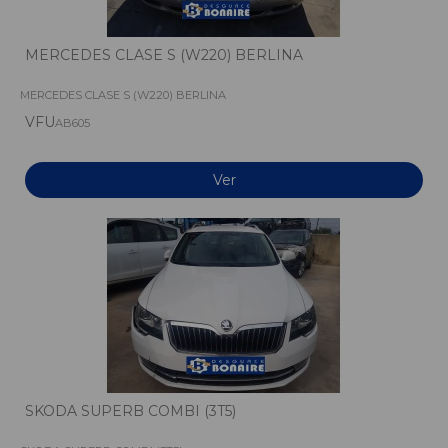
MERCEDES CLASE S (W220) BERLINA
MERCEDES CLASE S (W220) BERLINA
VFU
AB605
Ver
SKODA SUPERB COMBI (3T5)