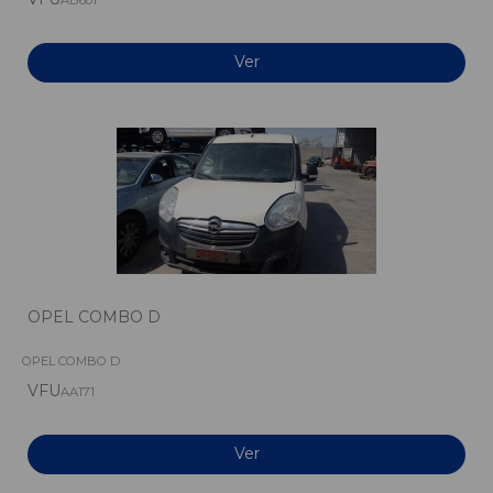
AB601
Ver
OPEL COMBO D
OPEL COMBO D
VFU
AA171
Ver