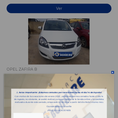
Ver
OPEL ZAFIRA B
OPEL ZAFIRA B
VFU
AA993
⚠️
Aviso importante: ¡Estamos cerrados por vacaciones hasta el día 14 de Agosto!
Con motivo de las vacaciones de verano 2026 , permaneceremos cerrados hasta el día 14
de Agosto, no obstante, se podrá realizar compras mediante la tienda online y los pedidos
Ver
realizados durante este periodo, empezarán a recibirse a partir del día 18 del mismo mes.
Os esperamos a la vuelta
¡FELICES VACACIONES!