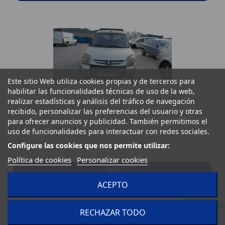
Este sitio Web utiliza cookies propias y de terceros para
habilitar las funcionalidades técnicas de uso de la web,
realizar estadísticas y análisis del tráfico de navegación
PEUGEOT PARTNER (S2)
recibido, personalizar las preferencias del usuario y otras
para ofrecer anuncios y publicidad. También permitimos el
PEUGEOT PARTNER (S2)
uso de funcionalidades para interactuar con redes sociales.
VFU
AC840
Configure las cookies que nos permite utilizar:
Política de cookies
Personalizar cookies
Ver
ACEPTO
RECHAZAR TODO