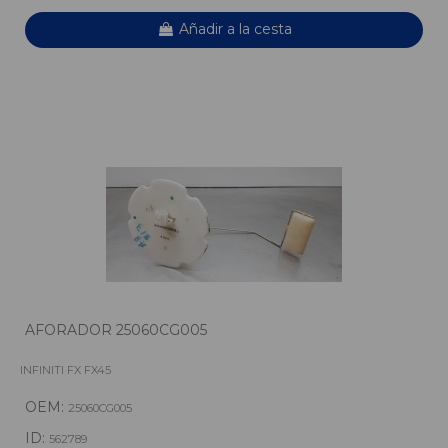
Añadir a la cesta
AFORADOR 25060CG005
INFINITI FX FX45
OEM:
25060CG005
ID:
562789