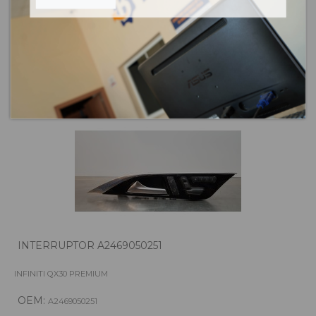
Añadir a la cesta
INTERRUPTOR A2469050251
INFINITI QX30 PREMIUM
OEM:
A2469050251