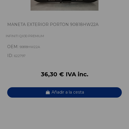
MANETA EXTERIOR PORTON 90818HW22A
INFINITI QX30 PREMIUM
OEM:
90818HW22A
ID:
622797
36,30 € IVA inc.
Añadir a la cesta