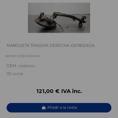
MANGUETA TRASERA DERECHA 430185DE0A
INFINITI QX30 PREMIUM
OEM:
430185DE0A
ID:
622786
121,00 € IVA inc.
Añadir a la cesta