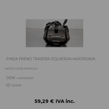
PINZA FRENO TRASERA IZQUIERDA 440015DA0A
INFINITI QX30 PREMIUM
OEM:
440015DA0A
ID:
620928
59,29 € IVA inc.