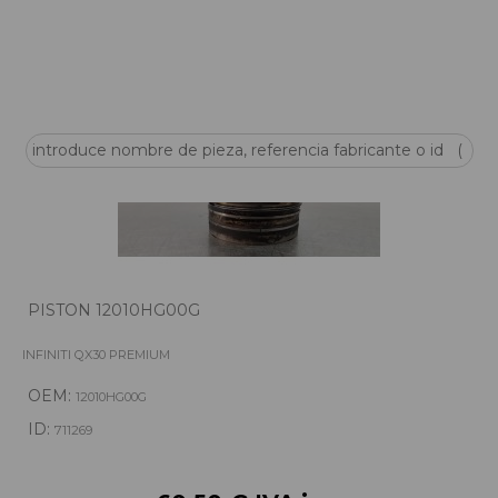
PISTON 12010HG00G
INFINITI QX30 PREMIUM
OEM:
12010HG00G
ID:
711269