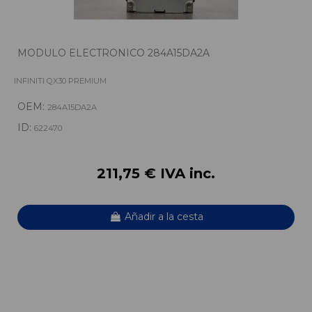
MODULO ELECTRONICO 284A15DA2A
INFINITI QX30 PREMIUM
OEM:
284A15DA2A
ID:
622470
211,75 € IVA inc.
Añadir a la cesta