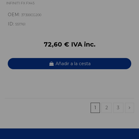
INFINITI FX FX45
OEM:
37300CG200
ID:
551761
72,60 € IVA inc.
Añadir a la cesta
1
2
3