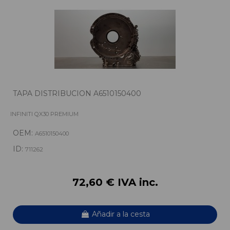
TAPA DISTRIBUCION A6510150400
INFINITI QX30 PREMIUM
OEM:
A6510150400
ID:
711262
72,60 € IVA inc.
Añadir a la cesta