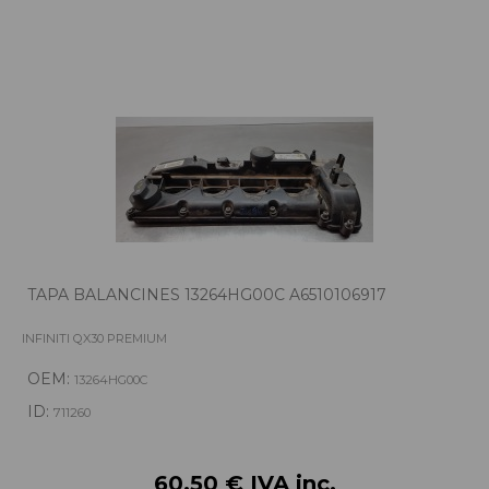
TAPA BALANCINES 13264HG00C A6510106917
INFINITI QX30 PREMIUM
OEM:
13264HG00C
ID:
711260
60,50 € IVA inc.