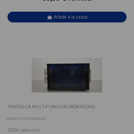
Añadir a la cesta
PANTALLA MULTIFUNCION 283874DA1A
INFINITI QX30 PREMIUM
OEM:
283874DA1A