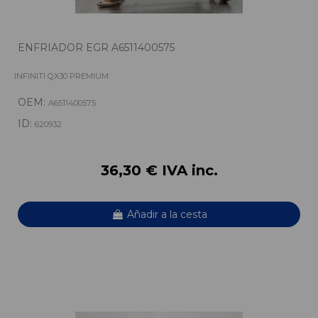
ENFRIADOR EGR A6511400575
INFINITI QX30 PREMIUM
OEM:
A6511400575
ID:
620932
36,30 € IVA inc.
Añadir a la cesta