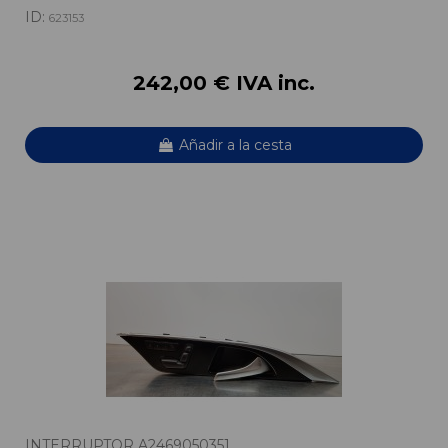
ID:
623153
242,00 € IVA inc.
Añadir a la cesta
INTERRUPTOR A2469050351