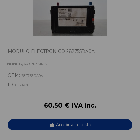
MODULO ELECTRONICO 282755DA0A
INFINITI QX30 PREMIUM
OEM:
282755DA0A
ID:
622468
60,50 € IVA inc.
Añadir a la cesta