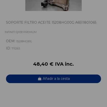
SOPORTE FILTRO ACEITE 15208HG00G A6511801065
INFINITI QX30 PREMIUM
OEM:
15208HG00G
ID:
711263
48,40 € IVA inc.
Añadir a la cesta