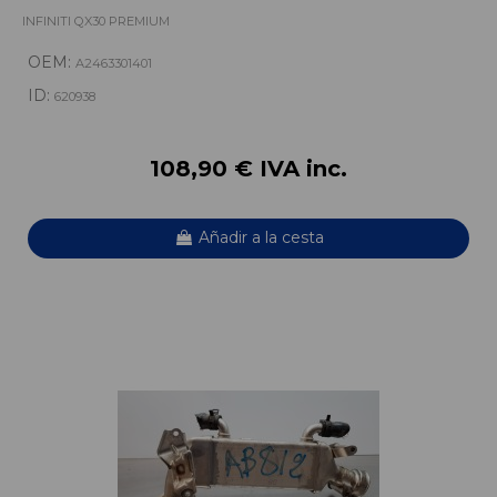
INFINITI QX30 PREMIUM
OEM:
A2463301401
ID:
620938
108,90 € IVA inc.
Añadir a la cesta