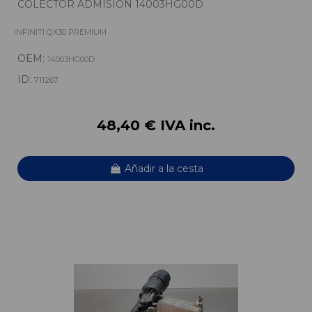
COLECTOR ADMISION 14003HG00D
INFINITI QX30 PREMIUM
OEM:
14003HG00D
ID:
711267
48,40 € IVA inc.
Añadir a la cesta