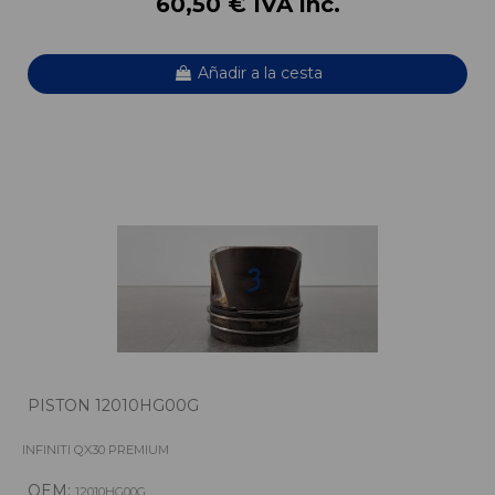
60,50 € IVA inc.
Añadir a la cesta
PISTON 12010HG00G
INFINITI QX30 PREMIUM
OEM:
12010HG00G