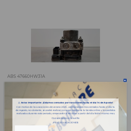
ABS 47660HW31A
INFINITI QX30 PREMIUM
OEM:
47660HW31A
⚠️
Aviso importante: ¡Estamos cerrados por vacaciones hasta el día 14 de Agosto!
ID:
Con motivo de las vacaciones de verano 2026 , permaneceremos cerrados hasta el día 14
622776
de Agosto, no obstante, se podrá realizar compras mediante la tienda online y los pedidos
realizados durante este periodo, empezarán a recibirse a partir del día 18 del mismo mes.
Os esperamos a la vuelta
¡FELICES VACACIONES!
137,94 € IVA inc.