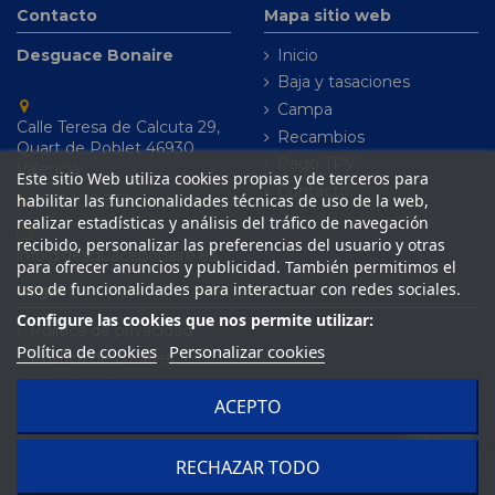
Contacto
Mapa sitio web
Desguace Bonaire
Inicio
Baja y tasaciones
Campa
Calle Teresa de Calcuta 29,
Recambios
Quart de Poblet 46930
Pago TPV
Valencia
Este sitio Web utiliza cookies propias y de terceros para
Contacto
habilitar las funcionalidades técnicas de uso de la web,
961 100 333
realizar estadísticas y análisis del tráfico de navegación
recibido, personalizar las preferencias del usuario y otras
info@desguacebonaire.es
para ofrecer anuncios y publicidad. También permitimos el
uso de funcionalidades para interactuar con redes sociales.
Legal
Configure las cookies que nos permite utilizar:
Política de privacidad
Política de cookies
Personalizar cookies
Política de cookies
Aviso legal
ACEPTO
Condiciones de venta
RECHAZAR TODO