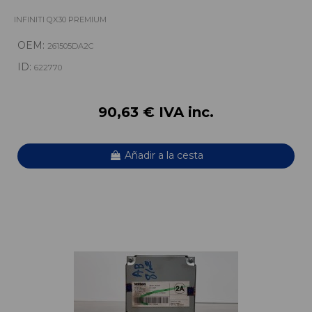
INFINITI QX30 PREMIUM
OEM:
261505DA2C
ID:
622770
90,63 € IVA inc.
Añadir a la cesta