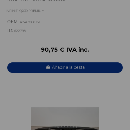
INFINITI QX30 PREMIUM
OEM:
A2469050351
ID:
622798
90,75 € IVA inc.
Añadir a la cesta