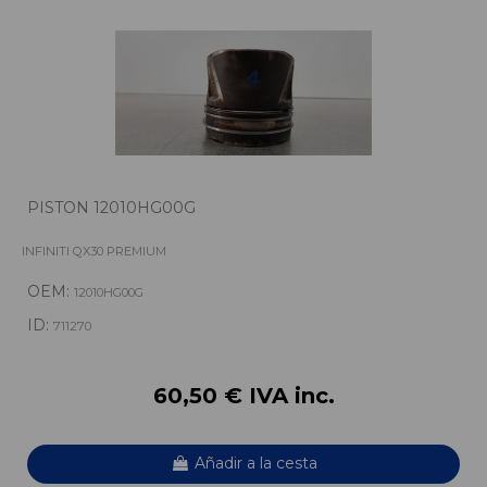
PISTON 12010HG00G
INFINITI QX30 PREMIUM
OEM:
12010HG00G
ID:
711270
60,50 € IVA inc.
Añadir a la cesta