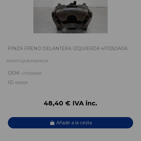
PINZA FRENO DELANTERA IZQUIERDA 411125DA0A
INFINITI QX30 PREMIUM
OEM:
411125DA0A
ID:
620929
48,40 € IVA inc.
Añadir a la cesta