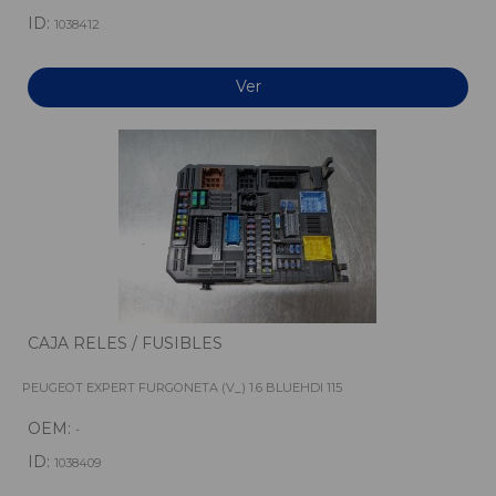
ID:
1038412
Ver
CAJA RELES / FUSIBLES
PEUGEOT EXPERT FURGONETA (V_) 1.6 BLUEHDI 115
OEM:
-
ID:
1038409