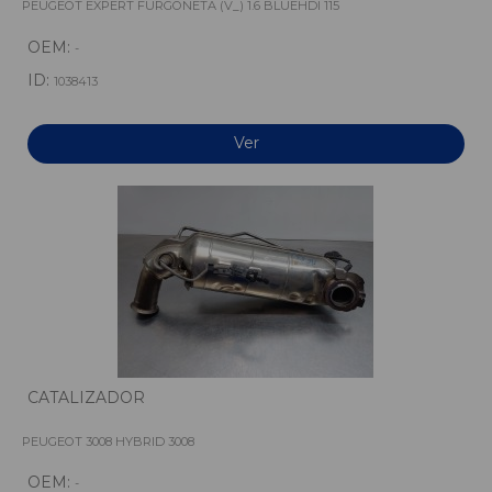
PEUGEOT EXPERT FURGONETA (V_) 1.6 BLUEHDI 115
OEM:
-
ID:
1038413
Ver
CATALIZADOR
PEUGEOT 3008 HYBRID 3008
OEM:
-