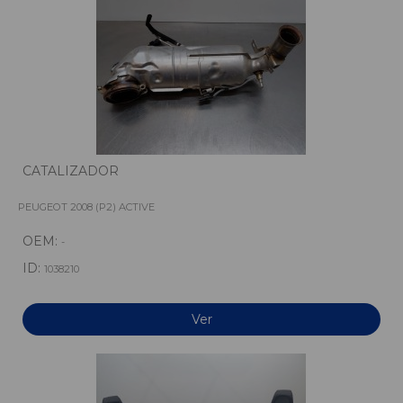
CATALIZADOR
PEUGEOT 2008 (P2) ACTIVE
OEM:
-
ID:
1038210
Ver