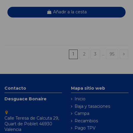
Añadir a la cesta
1
2
3
…
95
Contacto
Mapa sitio web
Desguace Bonaire
Inicio
Baja y tasaciones
Campa
Calle Teresa de Calcuta 29,
Recambios
Quart de Poblet 46930
Pago TPV
Valencia