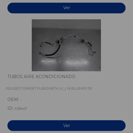
Ver
TUBOS AIRE ACONDICIONADO
PEUGEOT EXPERT FURGONETA (V_) 1.6 BLUEHDI 115
OEM:
-
ID:
1038407
Ver