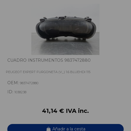
CUADRO INSTRUMENTOS 9837472880
PEUGEOT EXPERT FURGONETA (V_) 1.6 BLUEHDI 115
OEM:
9837472880
ID:
1038238
41,14 € IVA inc.
Añadir a la cesta