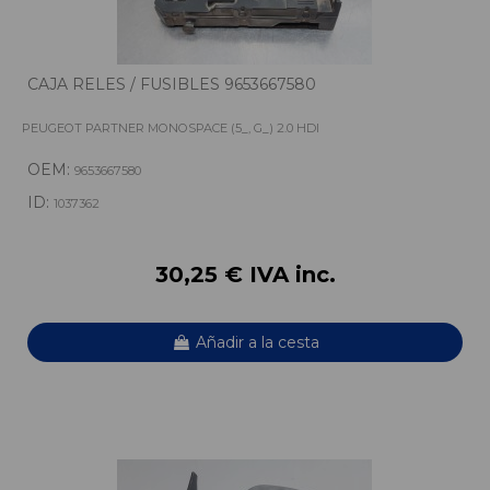
CAJA RELES / FUSIBLES 9653667580
PEUGEOT PARTNER MONOSPACE (5_, G_) 2.0 HDI
OEM:
9653667580
ID:
1037362
30,25 € IVA inc.
Añadir a la cesta