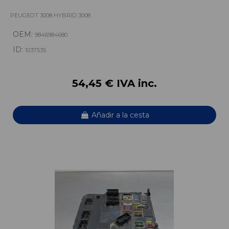
PEUGEOT 3008 HYBRID 3008
OEM:
9846984680
ID:
1037535
54,45 € IVA inc.
Añadir a la cesta