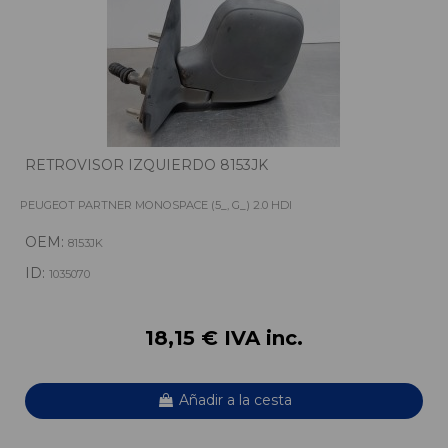
RETROVISOR IZQUIERDO 8153JK
PEUGEOT PARTNER MONOSPACE (5_, G_) 2.0 HDI
OEM:
8153JK
ID:
1035070
18,15 € IVA inc.
Añadir a la cesta