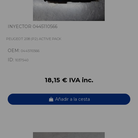
INYECTOR 0445110566
PEUGEOT 208 (P2) ACTIVE PACK
OEM:
0445110566
ID:
1037540
18,15 € IVA inc.
Añadir a la cesta