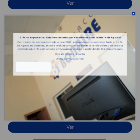
Ver
⚠️
Aviso importante: ¡Estamos cerrados por vacaciones hasta el día 14 de Agosto!
Con motivo de las vacaciones de verano 2026 , permaneceremos cerrados hasta el día 14
de Agosto, no obstante, se podrá realizar compras mediante la tienda online y los pedidos
realizados durante este periodo, empezarán a recibirse a partir del día 18 del mismo mes.
Os esperamos a la vuelta
¡FELICES VACACIONES!
CUADRO INSTRUMENTOS
PEUGEOT 206 SEDÁN 1.4
OEM:
-
ID:
1038231
Ver