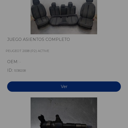
JUEGO ASIENTOS COMPLETO
PEUGEOT 2008 (P2) ACTIVE
OEM:
-
ID:
1038208
Ver