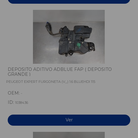
DEPOSITO ADITIVO ADBLUE FAP ( DEPOSITO
GRANDE )
PEUGEOT EXPERT FURGONETA (V_) 1.6 BLUEHDI 115
OEM:
-
ID:
1038436
Ver