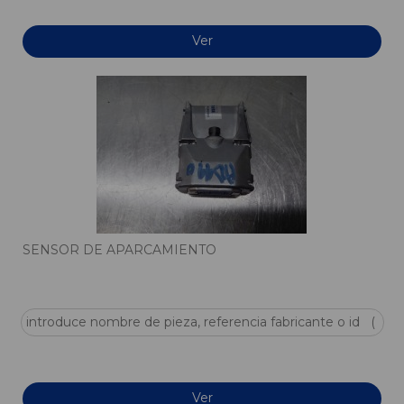
Ver
SENSOR DE APARCAMIENTO
PEUGEOT 2008 (P2) ACTIVE
OEM:
-
ID:
1038963
Ver