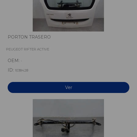
PORTON TRASERO
PEUGEOT RIFTER ACTIVE
OEM:
-
ID:
1038428
Ver