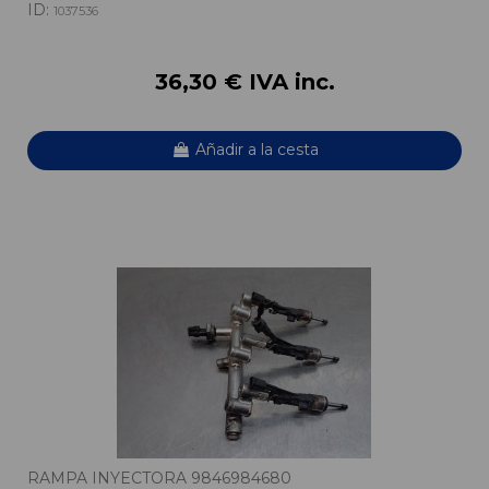
ID:
1037536
36,30 € IVA inc.
Añadir a la cesta
RAMPA INYECTORA 9846984680