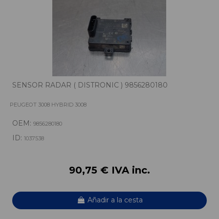
SENSOR RADAR ( DISTRONIC ) 9856280180
PEUGEOT 3008 HYBRID 3008
OEM:
9856280180
ID:
1037538
90,75 € IVA inc.
Añadir a la cesta