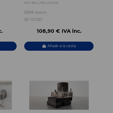
FIAT 500 L (330) LOUNGE
OEM:
55261314
ID:
107267
c.
108,90 € IVA inc.
Añadir a la cesta