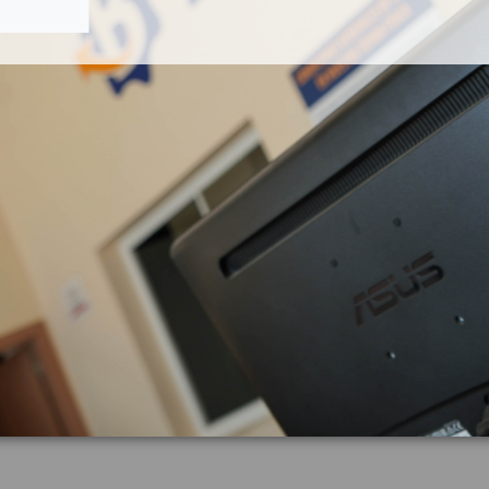
ESTABILIZADORA
ENFRIADOR EGR 580136534
RA 31406930
0 INSCRIPTION AWD
IVECO DAILY PR EINZELKABINE 35 S.
3000
OEM:
06930
5801365344
0
ID:
635005
2,60 € IVA inc.
72,60 € IVA in
Añadir a la cesta
Añadir a la cesta