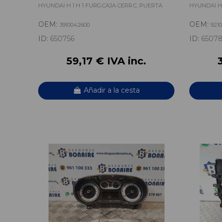
HYUNDAI H 1 H 1 FURG.CAJA CERR.C. PUERTA
HYUNDAI H 
OEM:
OEM:
3910042600
921
ID:
650756
ID:
6507
59,17 € IVA inc.
Añadir a la cesta