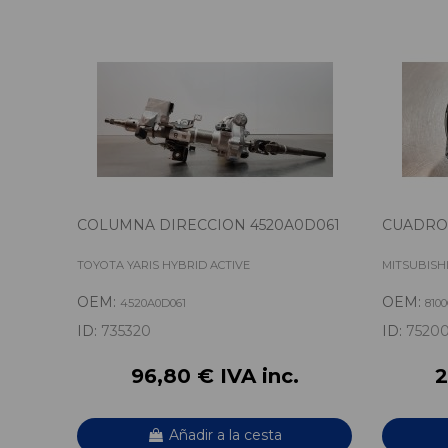
COLUMNA DIRECCION 4520A0D061
CUADRO
TOYOTA YARIS HYBRID ACTIVE
MITSUBISH
OEM:
OEM:
4520A0D061
810
ID:
735320
ID:
7520
96,80 € IVA inc.
2
Añadir a la cesta