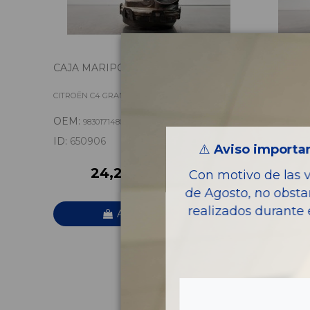
CAJA MARIPOSA 9830171480
COMPRE
ACONDI
9834730
CITROËN C4 GRAND PICASSO FEEL
CITROËN C
OEM:
OEM:
9830171480
983
ID:
650906
ID:
65092
⚠️
Aviso importan
24,20 € IVA inc.
4
Con motivo de las 
de Agosto, no obsta
realizados durante 
Añadir a la cesta