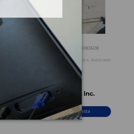
4
BALLESTA TRASERA 504083608
.. RADSTAND
IVECO DAILY PR EINZELKABINE 35 S... RADSTAND
3000
OEM:
504083608
ID:
635007
c.
54,45 € IVA inc.
Añadir a la cesta