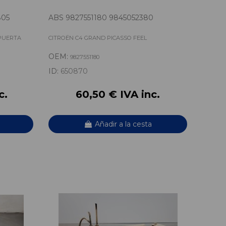
805
ABS 9827551180 9845052380
 PUERTA
CITROËN C4 GRAND PICASSO FEEL
OEM:
9827551180
ID:
650870
c.
60,50 € IVA inc.
Añadir a la cesta