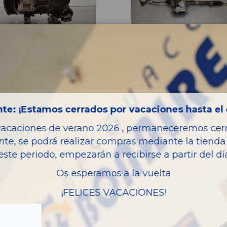
SOR AIRE
CREMALLERA DIRECCION
CIONADO 9834730080
1646346580
480
4 GRAND PICASSO FEEL
CITROËN C4 GRAND PICASSO FEEL
OEM:
4730080
1646346580
2
ID:
650924
te: ¡Estamos cerrados por vacaciones hasta el 
8,40 € IVA inc.
240,79 € IVA in
vacaciones de verano 2026 , permaneceremos cerra
nte, se podrá realizar compras mediante la tienda 
este periodo, empezarán a recibirse a partir del d
Añadir a la cesta
Añadir a la cesta
Os esperamos a la vuelta
¡FELICES VACACIONES!