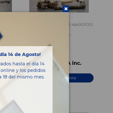
REPARTIDOR DE FRENO 464001F201
NISSAN TERRANO (WD21) 2.7 TD
OEM:
464001F201
ID:
634989
día 14 de Agosto!
c.
108,90 € IVA inc.
dos hasta el día 14
online y los pedidos
ía 18 del mismo mes.
Añadir a la cesta