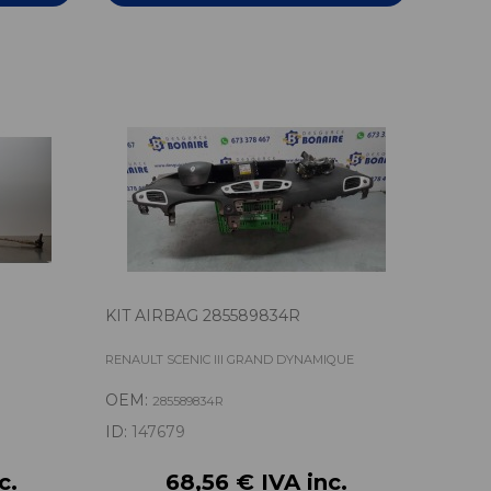
KIT AIRBAG 285589834R
RENAULT SCENIC III GRAND DYNAMIQUE
OEM:
285589834R
ID:
147679
c.
68,56 € IVA inc.