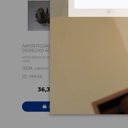
AMORTIGUADOR DELANTERO
BARRA 
DERECHO 4060A174
DELANTE
MITSUBISHI OUTLANDER (CW0) CHALLENGE
VOLVO XC6
4WD
OEM:
OEM:
4060A174
314
ID:
599166
ID:
55992
36,30 € IVA inc.
7
Añadir a la cesta