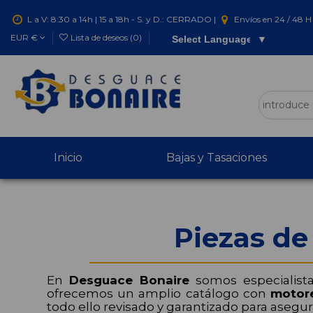
L a V: 8:30 a 14h | 15 a 18h - S. y D.: CERRADO |
Envíos en 24 / 48 H 
EUR €
Lista de deseos (
0
)
Select Language
▼
Inicio
Bajas y Tasaciones
Piezas de
En
Desguace Bonaire
somos especialist
ofrecemos un amplio catálogo con
motor
todo ello revisado y garantizado para asegur