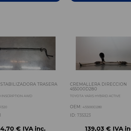
STABILIZADORA TRASERA
CREMALLERA DIRECCION
455000D280
0 INSCRIPTION AWD
TOYOTA YARIS HYBRID ACTIVE
OEM:
51320
455000D280
1
ID:
735323
4,70 € IVA inc.
139,03 € IVA in