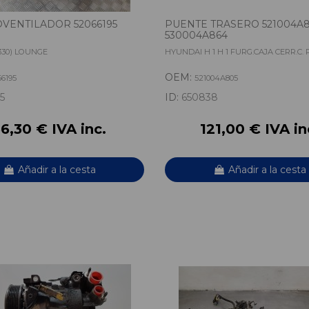
VENTILADOR 52066195
PUENTE TRASERO 521004A
530004A864
(330) LOUNGE
HYUNDAI H 1 H 1 FURG.CAJA CERR.C.
OEM:
66195
521004A805
5
ID:
650838
6,30 € IVA inc.
121,00 € IVA in
Añadir a la cesta
Añadir a la cesta