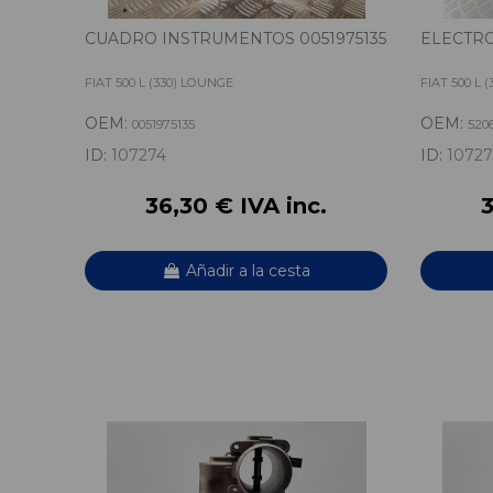
CUADRO INSTRUMENTOS 0051975135
ELECTRO
FIAT 500 L (330) LOUNGE
FIAT 500 L 
OEM:
OEM:
0051975135
520
ID:
107274
ID:
10727
36,30 € IVA inc.
3
Añadir a la cesta