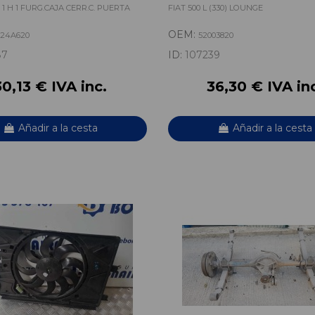
1 H 1 FURG.CAJA CERR.C. PUERTA
FIAT 500 L (330) LOUNGE
OEM:
024A620
52003820
87
ID:
107239
30,13 € IVA inc.
36,30 € IVA in
Añadir a la cesta
Añadir a la cesta