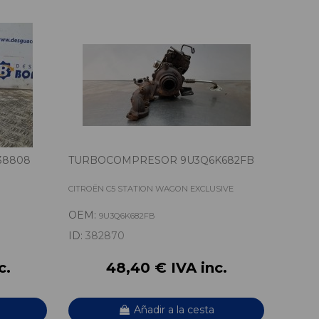
38808
TURBOCOMPRESOR 9U3Q6K682FB
CITROËN C5 STATION WAGON EXCLUSIVE
OEM:
9U3Q6K682FB
ID:
382870
c.
48,40 € IVA inc.
Añadir a la cesta