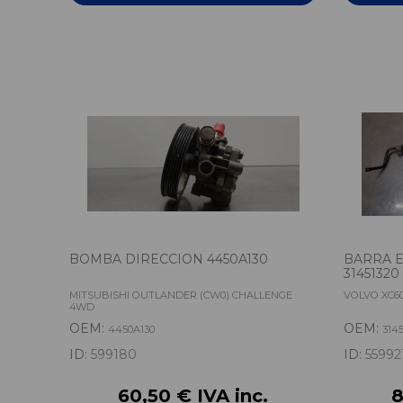
BOMBA DIRECCION 4450A130
BARRA E
31451320
MITSUBISHI OUTLANDER (CW0) CHALLENGE
VOLVO XC6
4WD
OEM:
OEM:
4450A130
314
ID:
599180
ID:
55992
60,50 € IVA inc.
8