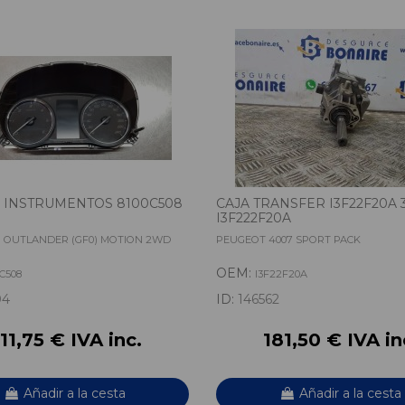
 INSTRUMENTOS 8100C508
CAJA TRANSFER I3F22F20A 
I3F222F20A
I OUTLANDER (GF0) MOTION 2WD
PEUGEOT 4007 SPORT PACK
OEM:
0C508
I3F22F20A
04
ID:
146562
11,75 € IVA inc.
181,50 € IVA in
Añadir a la cesta
Añadir a la cesta