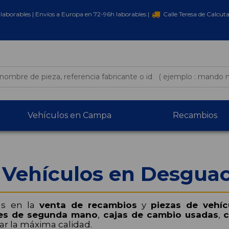
laborables | Envíos a Europa en 72-96h laborables |
Calle Teresa de Calcut
Vehículos en Campa
Recambios
 Vehículos en Desgua
as en la
venta de recambios
y
piezas de vehíc
es de segunda mano
,
cajas de cambio usadas
,
c
ar la máxima calidad.