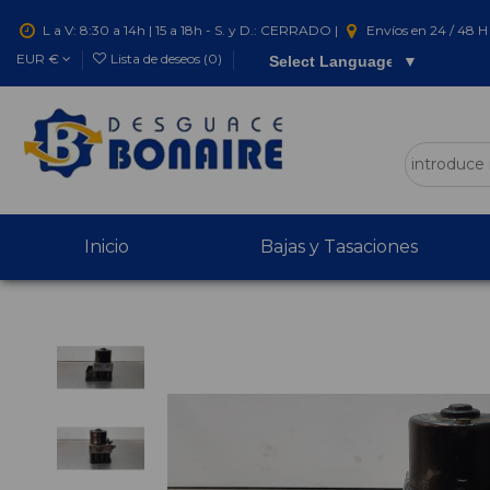
L a V: 8:30 a 14h | 15 a 18h - S. y D.: CERRADO |
Envíos en 24 / 48 H 
EUR €
Lista de deseos (
0
)
Select Language
▼
Inicio
Bajas y Tasaciones