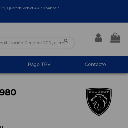
a 29, Quart de Poblet 46930 Valencia
Pago TPV
Contacto
980
TI