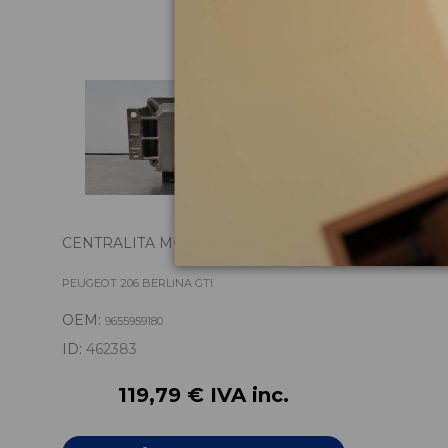
CENTRALITA MOTOR UCE 9655959180
PEUGEOT 206 BERLINA GTI
OEM:
9655959180
ID:
462383
119,79 € IVA inc.