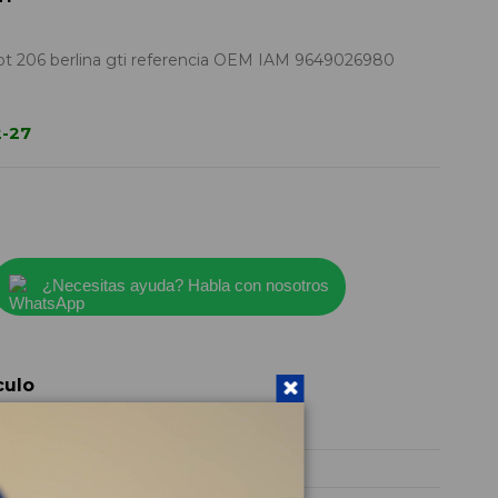
t 206 berlina gti referencia OEM IAM 9649026980
2-27
¿Necesitas ayuda? Habla con nosotros
culo
9649026980
2004