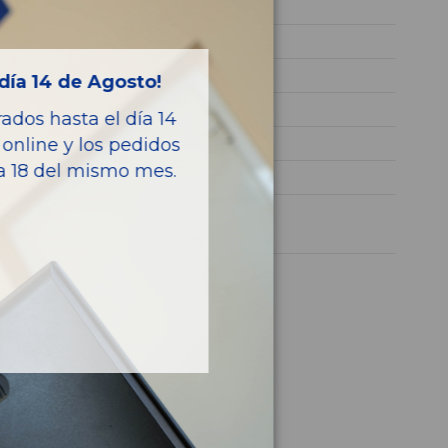
RFN
VF32CRFNF44250417
GASOLINA
día 14 de Agosto!
GTI
dos hasta el día 14
136CV 100KW
online y los pedidos
ía 18 del mismo mes.
206 BERLINA
1 año
culo