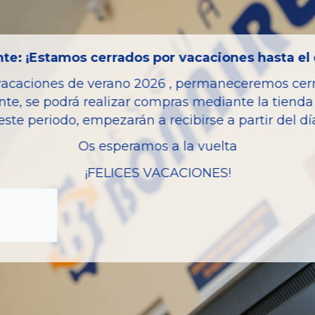
Código motor
Bastidor
Combustible
te: ¡Estamos cerrados por vacaciones hasta el 
Versión
vacaciones de verano 2026 , permaneceremos cerra
Potencia
nte, se podrá realizar compras mediante la tienda 
este periodo, empezarán a recibirse a partir del d
Modelo
Os esperamos a la vuelta
Garantia
¡FELICES VACACIONES!
zas almacenadas del vehí