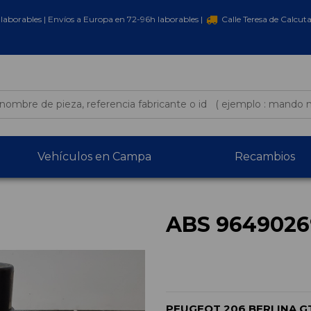
laborables | Envíos a Europa en 72-96h laborables |
Calle Teresa de Calcut
Vehículos en Campa
Recambios
ABS 9649026
PEUGEOT 206 BERLINA G