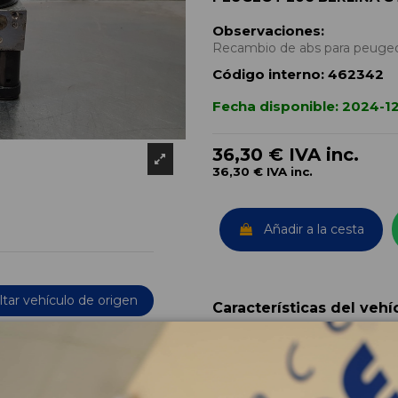
Observaciones:
Recambio de abs para peugeo
Código interno:
462342
Fecha disponible:
2024-1
36,30 €
IVA inc.
36,30 €
IVA inc.
Añadir a la cesta
tar vehículo de origen
Características del vehí
OEM:
Año fabricación