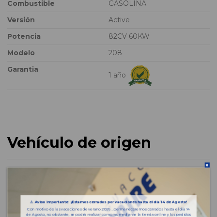
Combustible
GASOLINA
Versión
Active
Potencia
82CV 60KW
Modelo
208
Garantia
1 año
Vehículo de origen
⚠️
Aviso importante: ¡Estamos cerrados por vacaciones hasta el día 14 de Agosto!
Con motivo de las vacaciones de verano 2026 , permaneceremos cerrados hasta el día 14
de Agosto, no obstante, se podrá realizar compras mediante la tienda online y los pedidos