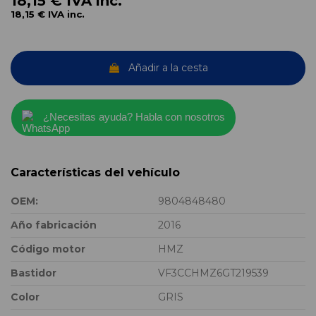
18,15 €
IVA inc.
18,15 €
IVA inc.
Añadir a la cesta
¿Necesitas ayuda? Habla con nosotros
Características del vehículo
OEM:
9804848480
Año fabricación
2016
Código motor
HMZ
Bastidor
VF3CCHMZ6GT219539
Color
GRIS