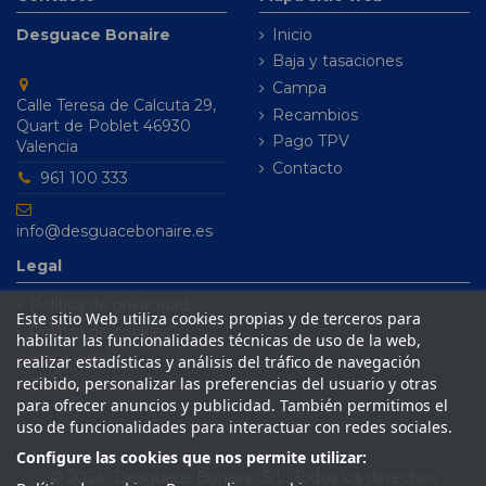
Desguace Bonaire
Inicio
Baja y tasaciones
Campa
Calle Teresa de Calcuta 29,
Recambios
Quart de Poblet 46930
Pago TPV
Valencia
Contacto
961 100 333
info@desguacebonaire.es
Legal
Política de privacidad
Este sitio Web utiliza cookies propias y de terceros para
Política de cookies
habilitar las funcionalidades técnicas de uso de la web,
Aviso legal
realizar estadísticas y análisis del tráfico de navegación
recibido, personalizar las preferencias del usuario y otras
Condiciones de venta
para ofrecer anuncios y publicidad. También permitimos el
uso de funcionalidades para interactuar con redes sociales.
Configure las cookies que nos permite utilizar:
© 2024 Desguace Bonaire, S.L. Todos los derechos