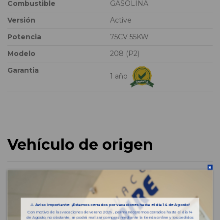
Combustible
GASOLINA
Versión
Active
Potencia
75CV 55KW
Modelo
208 (P2)
Garantia
1 año
Vehículo de origen
⚠️
Aviso importante: ¡Estamos cerrados por vacaciones hasta el día 14 de Agosto!
Con motivo de las vacaciones de verano 2026 , permaneceremos cerrados hasta el día 14
de Agosto, no obstante, se podrá realizar compras mediante la tienda online y los pedidos