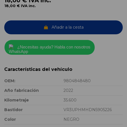
18,00 €
IVA inc.
18,00 €
IVA inc.
Añadir a la cesta
¿Necesitas ayuda? Habla con nosotros
Características del vehículo
OEM:
9804848480
Año fabricación
2022
Kilometraje
35.600
Bastidor
VR3UPHMHDN5905226
Color
NEGRO