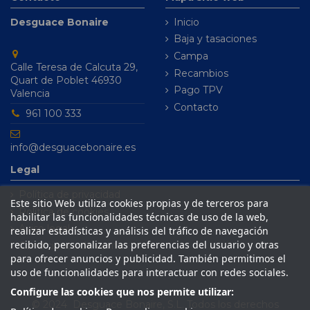
Desguace Bonaire
Inicio
Baja y tasaciones
Campa
Calle Teresa de Calcuta 29,
Recambios
Quart de Poblet 46930
Pago TPV
Valencia
Contacto
961 100 333
info@desguacebonaire.es
Legal
Política de privacidad
Este sitio Web utiliza cookies propias y de terceros para
Política de cookies
habilitar las funcionalidades técnicas de uso de la web,
Aviso legal
realizar estadísticas y análisis del tráfico de navegación
recibido, personalizar las preferencias del usuario y otras
Condiciones de venta
para ofrecer anuncios y publicidad. También permitimos el
uso de funcionalidades para interactuar con redes sociales.
Configure las cookies que nos permite utilizar:
© 2024 Desguace Bonaire, S.L. Todos los derechos