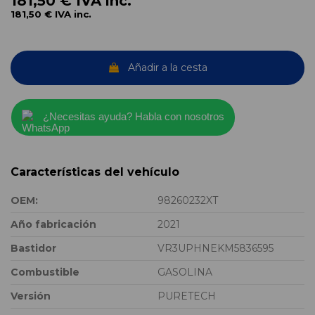
181,50 €
IVA inc.
181,50 €
IVA inc.
Añadir a la cesta
¿Necesitas ayuda? Habla con nosotros
Características del vehículo
OEM:
98260232XT
Año fabricación
2021
Bastidor
VR3UPHNEKM5836595
Combustible
GASOLINA
Versión
PURETECH