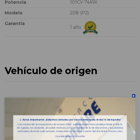
Potencia
101CV 74KW
Modelo
208 (P2)
Garantia
1 año
Vehículo de origen
⚠️
Aviso importante: ¡Estamos cerrados por vacaciones hasta el día 14 de Agosto!
Con motivo de las vacaciones de verano 2026 , permaneceremos cerrados hasta el día 14
de Agosto, no obstante, se podrá realizar compras mediante la tienda online y los pedidos
realizados durante este periodo, empezarán a recibirse a partir del día 18 del mismo mes.
Os esperamos a la vuelta