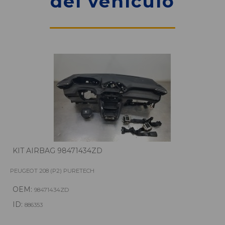
del vehículo
KIT AIRBAG 98471434ZD
PEUGEOT 208 (P2) PURETECH
OEM:
98471434ZD
ID:
886353