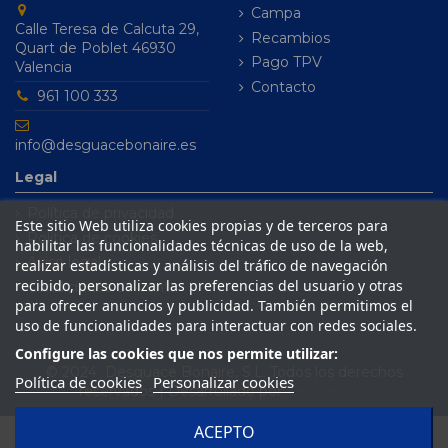
Campa
Calle Teresa de Calcuta 29,
Recambios
Quart de Poblet 46930
Pago TPV
Valencia
Contacto
961 100 333
info@desguacebonaire.es
Legal
Política de privacidad
Este sitio Web utiliza cookies propias y de terceros para
Política de cookies
habilitar las funcionalidades técnicas de uso de la web,
Aviso legal
realizar estadísticas y análisis del tráfico de navegación
recibido, personalizar las preferencias del usuario y otras
Condiciones de venta
para ofrecer anuncios y publicidad. También permitimos el
uso de funcionalidades para interactuar con redes sociales.
Configure las cookies que nos permite utilizar:
© 2024 Desguace Bonaire, S.L. Todos los derechos
Política de cookies
Personalizar cookies
reservados | Desarrollado por
Seintosoft
ACEPTO