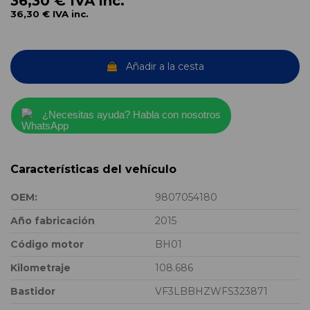
36,30 €
IVA inc.
36,30 €
IVA inc.
Añadir a la cesta
¿Necesitas ayuda? Habla con nosotros
Características del vehículo
OEM:
9807054180
Año fabricación
2015
Código motor
BH01
Kilometraje
108.686
Bastidor
VF3LBBHZWFS323871