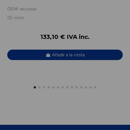
OEM:
9802165680
ID:
951905
133,10 € IVA inc.
Añadir a la cesta