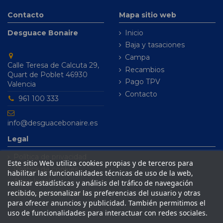
Contacto
Mapa sitio web
Desguace Bonaire
Inicio
Baja y tasaciones
Campa
Calle Teresa de Calcuta 29,
Recambios
Quart de Poblet 46930
Pago TPV
Valencia
Contacto
961 100 333
info@desguacebonaire.es
Legal
Política de privacidad
Este sitio Web utiliza cookies propias y de terceros para
Política de cookies
habilitar las funcionalidades técnicas de uso de la web,
Aviso legal
realizar estadísticas y análisis del tráfico de navegación
recibido, personalizar las preferencias del usuario y otras
Condiciones de venta
para ofrecer anuncios y publicidad. También permitimos el
uso de funcionalidades para interactuar con redes sociales.