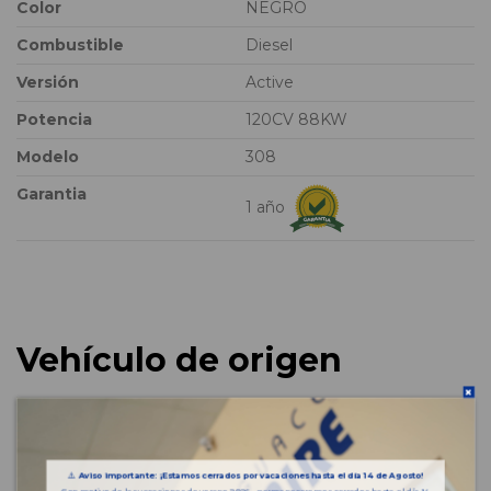
Color
NEGRO
Combustible
Diesel
Versión
Active
Potencia
120CV 88KW
Modelo
308
Garantia
1 año
Vehículo de origen
⚠️
Aviso importante: ¡Estamos cerrados por vacaciones hasta el día 14 de Agosto!