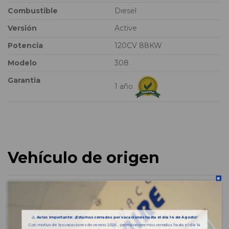
Combustible
Diesel
Versión
Active
Potencia
120CV 88KW
Modelo
308
Garantia
1 año
Vehículo de origen
⚠️
Aviso importante: ¡Estamos cerrados por vacaciones hasta el día 14 de Agosto!
Con motivo de las vacaciones de verano 2026 , permaneceremos cerrados hasta el día 14