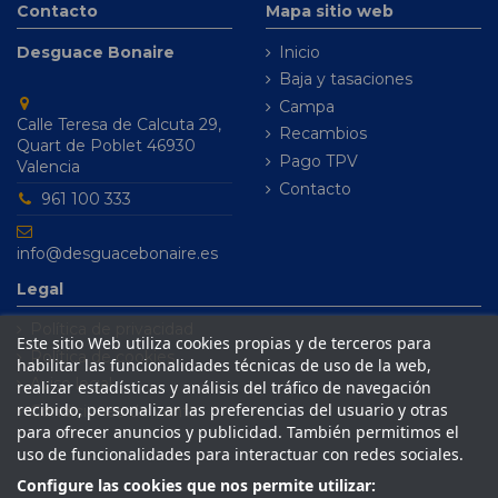
Contacto
Mapa sitio web
Desguace Bonaire
Inicio
Baja y tasaciones
Campa
Calle Teresa de Calcuta 29,
Recambios
Quart de Poblet 46930
Pago TPV
Valencia
Contacto
961 100 333
info@desguacebonaire.es
Legal
Política de privacidad
Este sitio Web utiliza cookies propias y de terceros para
Política de cookies
habilitar las funcionalidades técnicas de uso de la web,
Aviso legal
realizar estadísticas y análisis del tráfico de navegación
recibido, personalizar las preferencias del usuario y otras
Condiciones de venta
para ofrecer anuncios y publicidad. También permitimos el
uso de funcionalidades para interactuar con redes sociales.
Configure las cookies que nos permite utilizar: