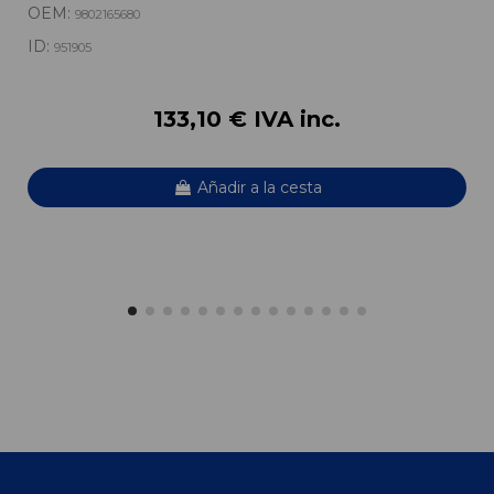
OEM:
9802165680
ID:
951905
133,10 € IVA inc.
Añadir a la cesta