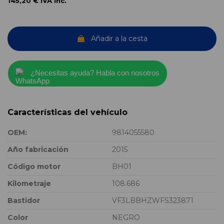
145,20 €
IVA inc.
Añadir a la cesta
¿Necesitas ayuda? Habla con nosotros
Características del vehículo
OEM:
9814055580
Año fabricación
2015
Código motor
BH01
Kilometraje
108.686
Bastidor
VF3LBBHZWFS323871
Color
NEGRO