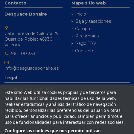
Contacto
Mapa sitio web
Desguace Bonaire
Inicio
Baja y tasaciones
Campa
Calle Teresa de Calcuta 29,
Recambios
Quart de Poblet 46930
Pago TPV
Valencia
Contacto
961 100 333
info@desguacebonaire.es
Legal
Política de privacidad
Este sitio Web utiliza cookies propias y de terceros para
Política de cookies
habilitar las funcionalidades técnicas de uso de la web,
Aviso legal
realizar estadísticas y análisis del tráfico de navegación
recibido, personalizar las preferencias del usuario y otras
Condiciones de venta
para ofrecer anuncios y publicidad. También permitimos el
uso de funcionalidades para interactuar con redes sociales.
Configure las cookies que nos permite utilizar: