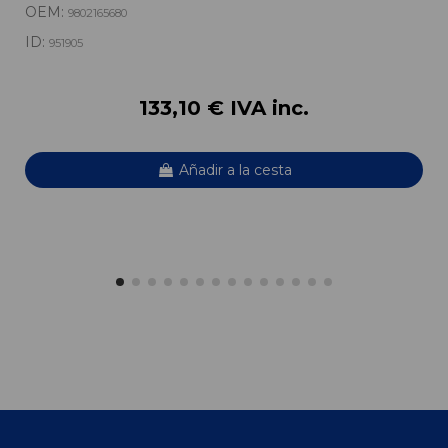
OEM:
9802165680
ID:
951905
133,10 € IVA inc.
Añadir a la cesta