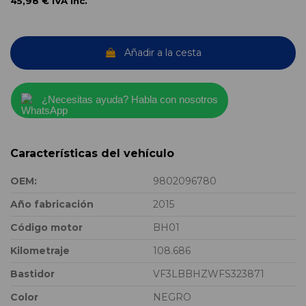
45,98 €
IVA inc.
Añadir a la cesta
¿Necesitas ayuda? Habla con nosotros
Características del vehículo
OEM:
9802096780
Año fabricación
2015
Código motor
BH01
Kilometraje
108.686
Bastidor
VF3LBBHZWFS323871
Color
NEGRO