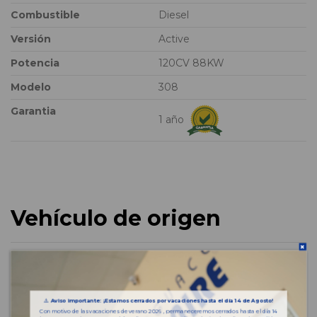
Combustible
Diesel
Versión
Active
Potencia
120CV 88KW
Modelo
308
Garantia
1 año
Vehículo de origen
⚠️
Aviso importante: ¡Estamos cerrados por vacaciones hasta el día 14 de Agosto!
Con motivo de las vacaciones de verano 2026 , permaneceremos cerrados hasta el día 14