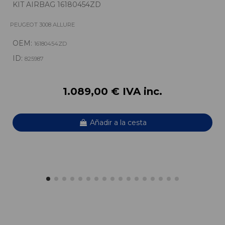
KIT AIRBAG 16180454ZD
PEUGEOT 3008 ALLURE
OEM:
16180454ZD
ID:
825987
1.089,00 € IVA inc.
Añadir a la cesta