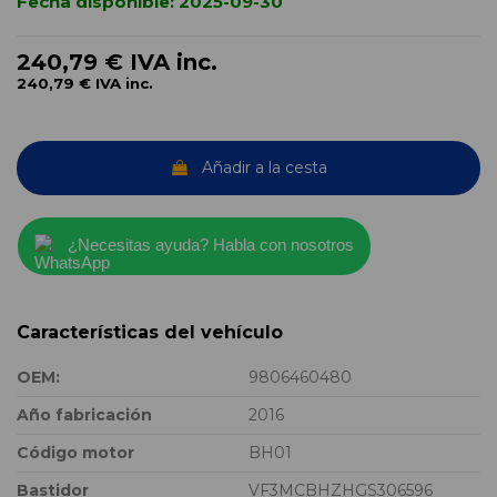
Fecha disponible:
2025-09-30
240,79 €
IVA inc.
240,79 €
IVA inc.
Añadir a la cesta
¿Necesitas ayuda? Habla con nosotros
Características del vehículo
OEM:
9806460480
Año fabricación
2016
Código motor
BH01
Bastidor
VF3MCBHZHGS306596