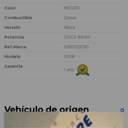
Color
NEGRO
Combustible
Diesel
Versión
Allure
Potencia
120CV 88KW
Ref.Marca
0281033290
Modelo
3008
Garantia
1 año
Vehículo de origen