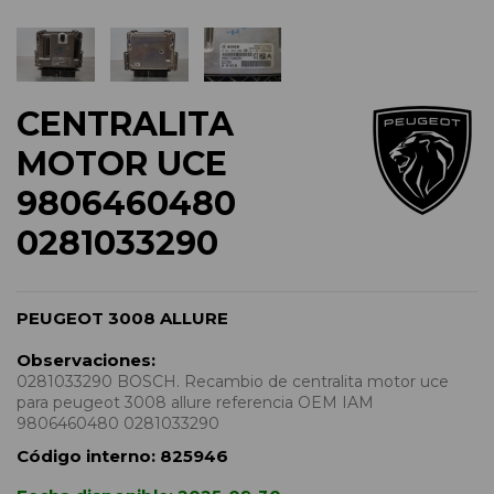
CENTRALITA
MOTOR UCE
9806460480
0281033290
PEUGEOT 3008 ALLURE
Observaciones:
0281033290 BOSCH. Recambio de centralita motor uce
para peugeot 3008 allure referencia OEM IAM
9806460480 0281033290
Código interno:
825946