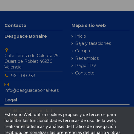
Contacto
Mapa sitio web
Desguace Bonaire
Inicio
Baja y tasaciones
Campa
Calle Teresa de Calcuta 29,
Recambios
Quart de Poblet 46930
Pago TPV
Valencia
Contacto
961 100 333
info@desguacebonaire.es
Legal
Política de privacidad
Este sitio Web utiliza cookies propias y de terceros para
Política de cookies
habilitar las funcionalidades técnicas de uso de la web,
Aviso legal
realizar estadísticas y análisis del tráfico de navegación
recibido, personalizar las preferencias del usuario y otras
Condiciones de venta