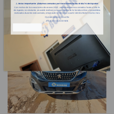
⚠️
Aviso importante: ¡Estamos cerrados por vacaciones hasta el día 14 de Agosto!
Con motivo de las vacaciones de verano 2026 , permaneceremos cerrados hasta el día 14
de Agosto, no obstante, se podrá realizar compras mediante la tienda online y los pedidos
realizados durante este periodo, empezarán a recibirse a partir del día 18 del mismo mes.
Os esperamos a la vuelta
¡FELICES VACACIONES!